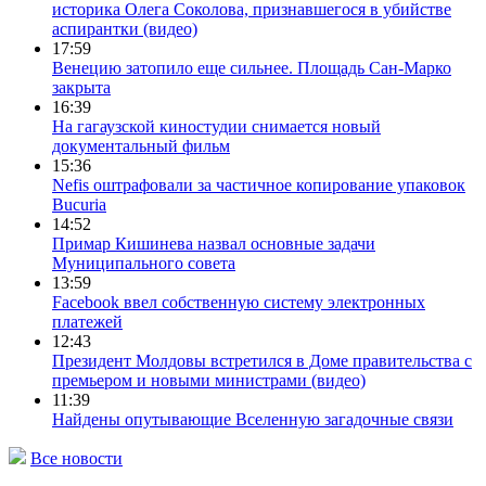
историка Олега Соколова, признавшегося в убийстве
аспирантки (видео)
17:59
Венецию затопило еще сильнее. Площадь Сан-Марко
закрыта
16:39
На гагаузской киностудии снимается новый
документальный фильм
15:36
Nefis оштрафовали за частичное копирование упаковок
Bucuria
14:52
Примар Кишинева назвал основные задачи
Муниципального совета
13:59
Facebook ввел собственную систему электронных
платежей
12:43
Президент Молдовы встретился в Доме правительства с
премьером и новыми министрами (видео)
11:39
Найдены опутывающие Вселенную загадочные связи
Все новости