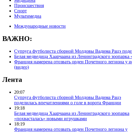
Медицина
Происшествия
Спорт
Мультимедиа
Международные новости
ВАЖНО:
Супруга футболиста сборной Молдовы Вадима Рацэ подел
Белая медведица Хаарчаана из Ленинградского зоопарка
Франция намерена отозвать орден Почетного легиона у и
(видео)
Лента
20:07
Супруга футболиста сборной Молдовы Вадима Рацэ
поделилась впечатлениями о голе в ворота Франции
19:18
Белая медведица Хаарчаана из Ленинградского зоопарка
«похвасталась» новыми игрушками
18:19
Франция намерена отозвать орден Почетного легиона у