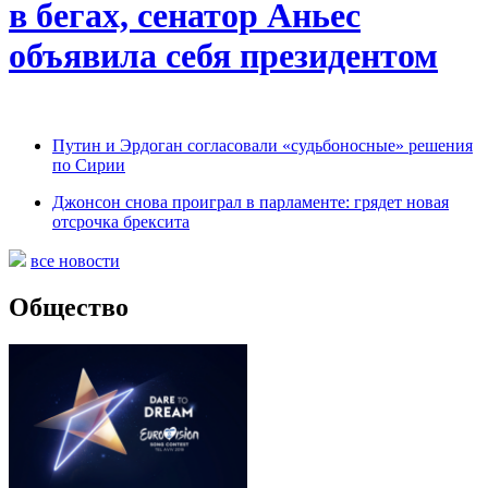
в бегах, сенатор Аньес
объявила себя президентом
Путин и Эрдоган согласовали «судьбоносные» решения
по Сирии
Джонсон снова проиграл в парламенте: грядет новая
отсрочка брексита
все новости
Общество