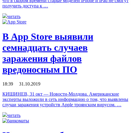
что в скором времени старые моделеи iPhone и iPad не смогут
получить доступа к …
читать
В App Store выявили
семнадцать случаев
заражения файлов
вредоносным ПО
18:39 31.10.2019
КИШИНЕВ, 31 окт — Новости-Молдова. Американские
эксперты выложили в сеть информацию о том, что выявлены
случаи заражения устройств Apple троянским вирусом. …
читать