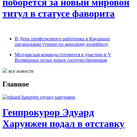
поборется за новый мировой
титул в статусе фаворита
В День профсоюзного работника в Каушанах
организован турнир по женскому волейболу
Молдавская команда готовится к участию в V
Всемирных играх юных соотечественников
все новости
Главное
Генпрокурор Эдуард
Харунжен подал в отставку