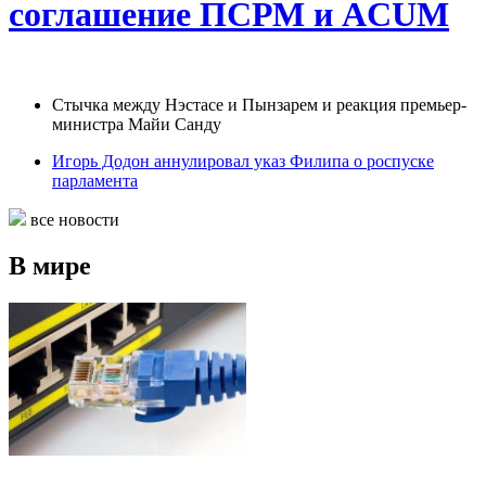
соглашение ПСРМ и ACUM
Cтычка между Нэстасе и Пынзарем и реакция премьер-
министра Майи Санду
Игорь Додон аннулировал указ Филипа о роспуске
парламента
все новости
В мире