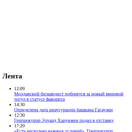
Лента
12:09
Молдавский бильярдист поборется за новый мировой
титул в статусе фаворита
14:30
Определена дата инаугурации башкана Гагаузии
12:30
Генпрокурор Эдуард Харунжен подал в отставку
17:20
«Есть несколько важных условий». Генпрокурор