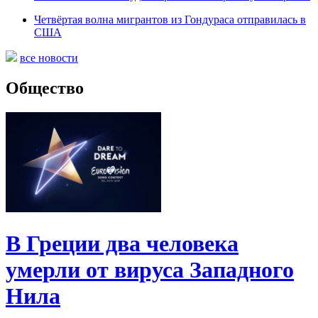
Четвёртая волна мигрантов из Гондураса отправилась в
США
все новости
Общество
В Греции два человека
умерли от вируса Западного
Нила