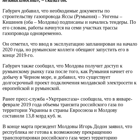
независимости», – сказал он.
Габурич добавил, что необходимые документы по
строительству газопровода Яссы (Румыния) – Унгены –
Кишинев (оба – Молдова) подписаны и начались тендеры. По
его словам, работы начнутся на семи участках трассы
газопровода одновременно.
Он отметил, что ввод в эксплуатацию запланирован на начало
2020 года, но румынские коллеги обещают запустить его в
конце 2019-го.
Габурич также сообщил, что Молдова получит доступ к
румынскому рынку газа после того, как Румыния начнет его
добычу в Черном море, и добавил, что существует
долгосрочный проект подключения молдавской электросети к
европейской и румынской.
Ранее пресс-служба «Укртрансгаза» сообщила, что в январе-
феврале 2019 года объемы транзита российского газа по
территории Украины в страны Евросоюза и Молдову
составили 13,8 млрд куб. м.
В конце марта президент Молдовы Игорь Додон заявил, что
республика не готова к возможному прекращению
транспортировки российского газа через территорию