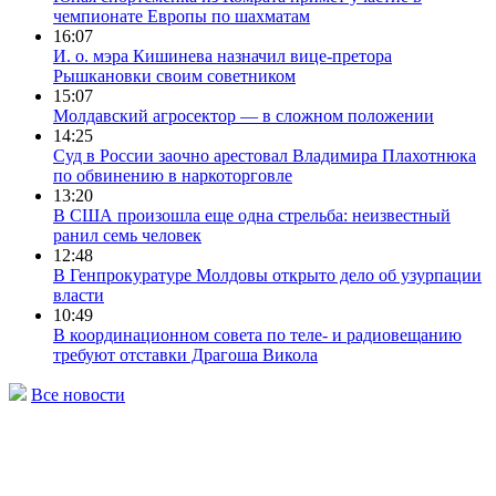
чемпионате Европы по шахматам
16:07
И. о. мэра Кишинева назначил вице-претора
Рышкановки своим советником
15:07
Молдавский агросектор — в сложном положении
14:25
Суд в России заочно арестовал Владимира Плахотнюка
по обвинению в наркоторговле
13:20
В США произошла еще одна стрельба: неизвестный
ранил семь человек
12:48
В Генпрокуратуре Молдовы открыто дело об узурпации
власти
10:49
В координационном совета по теле- и радиовещанию
требуют отставки Драгоша Викола
Все новости