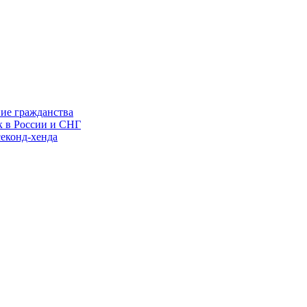
ние гражданства
к в России и СНГ
еконд-хенда