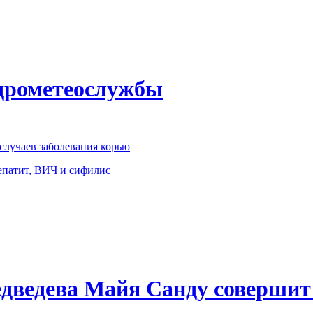
идрометеослужбы
 случаев заболевания корью
епатит, ВИЧ и сифилис
ведева Майя Санду совершит