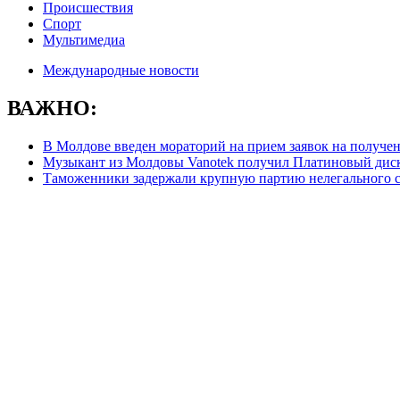
Происшествия
Спорт
Мультимедиа
Международные новости
ВАЖНО:
В Молдове введен мораторий на прием заявок на получе
Музыкант из Молдовы Vanotek получил Платиновый дис
Таможенники задержали крупную партию нелегального с