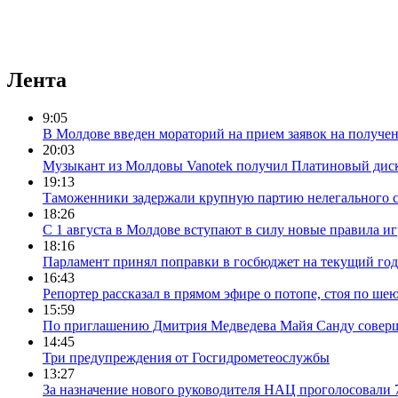
Лента
9:05
В Молдове введен мораторий на прием заявок на получе
20:03
Музыкант из Молдовы Vanotek получил Платиновый дис
19:13
Таможенники задержали крупную партию нелегального с
18:26
С 1 августа в Молдове вступают в силу новые правила и
18:16
Парламент принял поправки в госбюджет на текущий год
16:43
Репортер рассказал в прямом эфире о потопе, стоя по шею
15:59
По приглашению Дмитрия Медведева Майя Санду соверш
14:45
Три предупреждения от Госгидрометеослужбы
13:27
За назначение нового руководителя НАЦ проголосовали 