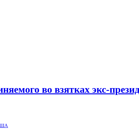
иняемого во взятках экс-прези
 США