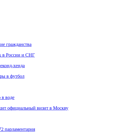
ние гражданства
к в России и СНГ
еконд-хенда
гры в футбол
 в воде
ит официальный визит в Москву
72 парламентария