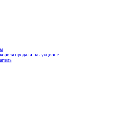
фы
короля продали на аукционе
апель