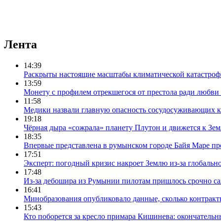
Лента
14:39
Раскрыты настоящие масштабы климатической катастро
13:59
Монету с профилем отрекшегося от престола ради любви 
11:58
Медики назвали главную опасность сосудосуживающих к
19:18
Чёрная дыра «сожрала» планету Плутон и движется к Зем
18:35
Впервые представлена в румынском городе Байя Маре пр
17:51
Эксперт: погодный кризис накроет Землю из-за глобальн
17:48
Из-за дебошира из Румынии пилотам пришлось срочно са
16:41
Минобразования опубликовало данные, сколько контрак
15:43
Кто поборется за кресло примара Кишинева: окончательн