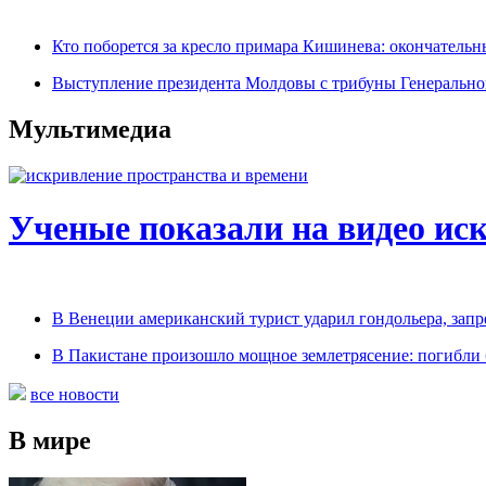
Кто поборется за кресло примара Кишинева: окончательн
Выступление президента Молдовы с трибуны Генерально
Мультимедиа
Ученые показали на видео ис
В Венеции американский турист ударил гондольера, запр
В Пакистане произошло мощное землетрясение: погибли б
все новости
В мире