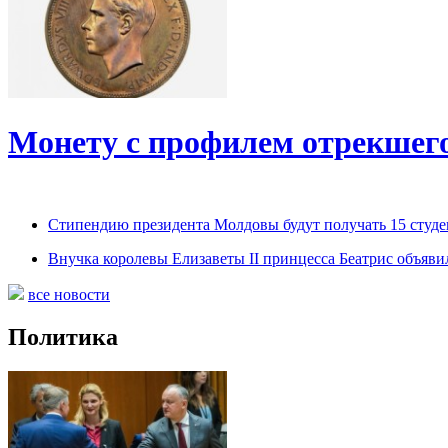
Монету с профилем отрекшего
Стипендию президента Молдовы будут получать 15 студе
Внучка королевы Елизаветы II принцесса Беатрис объяви
все новости
Политика