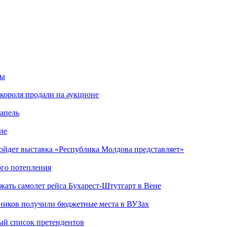
фы
короля продали на аукционе
апель
ле
ойдет выставка «Республика Молдова представляет»
ого потепления
жать самолет рейса Бухарест-Штутгарт в Вене
тников получили бюджетные места в ВУЗах
ый список претендентов