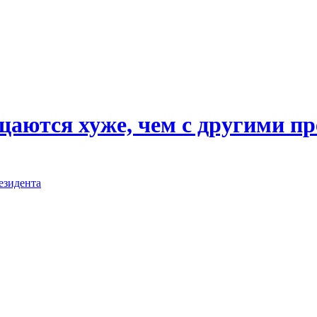
ащаются хуже, чем с другими 
езидента