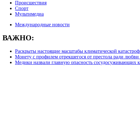
Происшествия
Спорт
Мультимедиа
Международные новости
ВАЖНО:
Раскрыты настоящие масштабы климатической катастро
Монету с профилем отрекшегося от престола ради любви 
Медики назвали главную опасность сосудосуживающих к