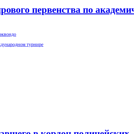
рового первенства по академи
хэквондо
ждународном турнире
хавшего в кордон полицейских,