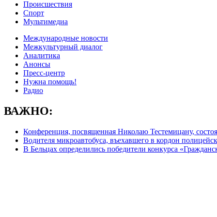
Происшествия
Спорт
Мультимедиа
Международные новости
Межкультурный диалог
Аналитика
Анонсы
Пресс-центр
Нужна помощь!
Радио
ВАЖНО:
Конференция, посвященная Николаю Тестемицану, состо
Водителя микроавтобуса, въехавшего в кордон полицейск
В Бельцах определились победители конкурса «Граждан