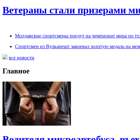
Ветераны стали призерами ми
Молдавские спортсмены поедут на чемпионат мира по т
Спортсмен из Вулканешт завоевал золотую медаль на ме
все новости
Главное
Водителя микроавтобуса, въе