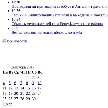
11:30
Пострадали ли при аварии автобуса в Анталии туристы 
10:56
Звонки о «минировании» привели в выходные к эвакуаци
10:24
Сбылась мечта жителей села Рошу Кагульского района
9:39
Детям полезны не только яблоки, но и мёд
Все новости
Сентябрь 2017
Пн
Вт
Ср
Чт
Пт
Сб
Вс
1
2
3
4
5
6
7
8
9
10
11
12
13
14
15
16
17
18
19
20
21
22
23
24
25
26
27
28
29
30
« Авг