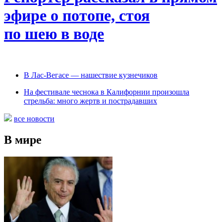
эфире о потопе, стоя
по шею в воде
В Лас-Вегасе — нашествие кузнечиков
На фестивале чеснока в Калифорнии произошла
стрельба: много жертв и пострадавших
все новости
В мире