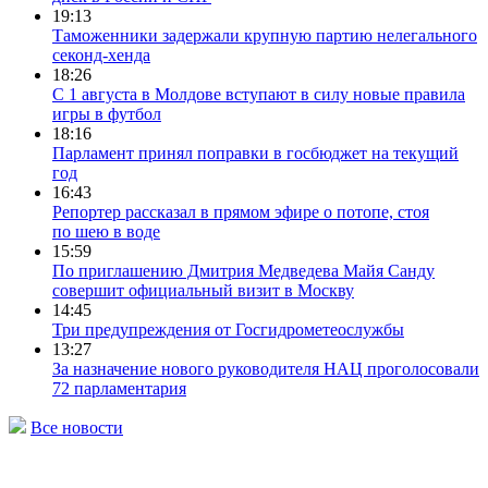
19:13
Таможенники задержали крупную партию нелегального
секонд-хенда
18:26
С 1 августа в Молдове вступают в силу новые правила
игры в футбол
18:16
Парламент принял поправки в госбюджет на текущий
год
16:43
Репортер рассказал в прямом эфире о потопе, стоя
по шею в воде
15:59
По приглашению Дмитрия Медведева Майя Санду
совершит официальный визит в Москву
14:45
Три предупреждения от Госгидрометеослужбы
13:27
За назначение нового руководителя НАЦ проголосовали
72 парламентария
Все новости