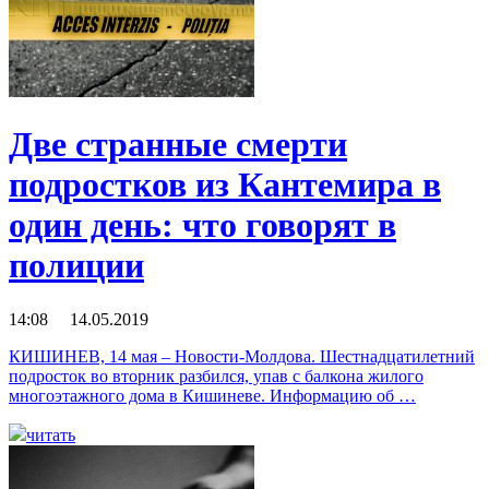
Две странные смерти
подростков из Кантемира в
один день: что говорят в
полиции
14:08 14.05.2019
КИШИНЕВ, 14 мая – Новости-Молдова. Шестнадцатилетний
подросток во вторник разбился, упав с балкона жилого
многоэтажного дома в Кишиневе. Информацию об …
читать