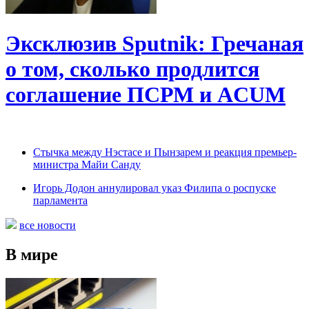
Эксклюзив Sputnik: Гречаная
о том, сколько продлится
соглашение ПСРМ и ACUM
Cтычка между Нэстасе и Пынзарем и реакция премьер-
министра Майи Санду
Игорь Додон аннулировал указ Филипа о роспуске
парламента
все новости
В мире