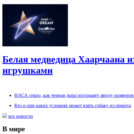
Белая медведица Хаарчаана и
игрушками
НАСА сняло, как черная дыра поглощает звезду размером
Кто и при каких условиях может взять собаку из приюта
все новости
В мире