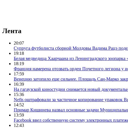
Лента
20:07
Супруга футболиста сборной Молдовы Вадима Рацэ подел
19:18
Белая медведица Хаарчаана из Ленинградского зоопарка
18:19
Франция намерена отозвать орден Почетного легиона у и
17:59
Венецию затопило еще сильнее. Площадь Сан-Марко зак
16:39
На гагаузской киностудии снимается новый документал
15:36
Nefis оштрафовали за частичное копирование упаковок Bu
14:52
Примар Кишинева назвал основные задачи Муниципальн
13:59
Facebook ввел собственную систему электронных платеж
12:43