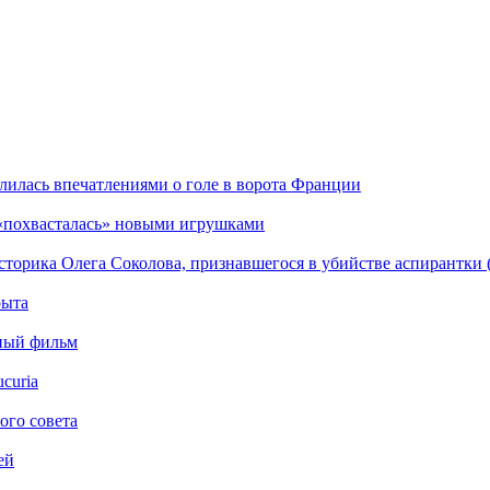
илась впечатлениями о голе в ворота Франции
 «похвасталась» новыми игрушками
сторика Олега Соколова, признавшегося в убийстве аспирантки 
рыта
ьный фильм
curia
ого совета
ей