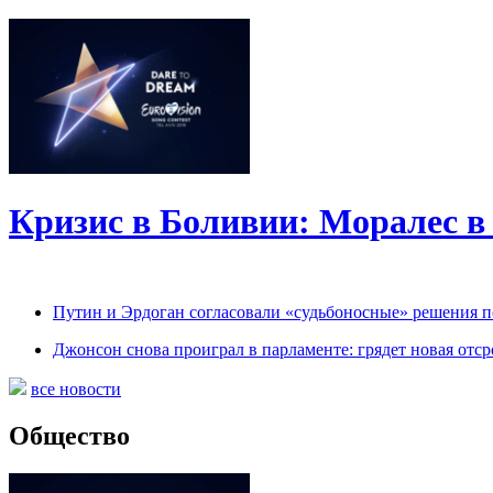
Кризис в Боливии: Моралес в 
Путин и Эрдоган согласовали «судьбоносные» решения 
Джонсон снова проиграл в парламенте: грядет новая отср
все новости
Общество