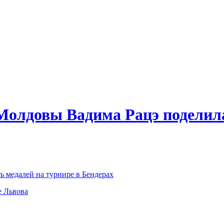
Молдовы Вадима Рацэ поделила
медалей на турнире в Бендерах
е Львова