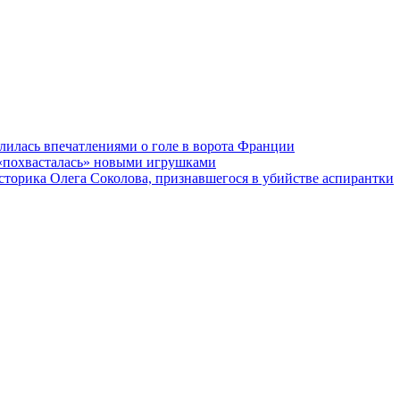
илась впечатлениями о голе в ворота Франции
 «похвасталась» новыми игрушками
сторика Олега Соколова, признавшегося в убийстве аспирантки