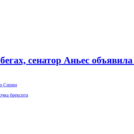
бегах, сенатор Аньес объявила
по Сирии
очка брексита