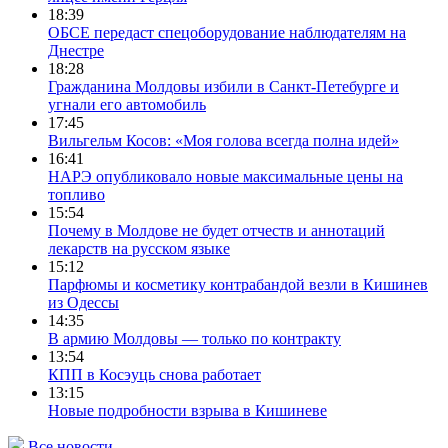
18:39
ОБСЕ передаст спецоборудование наблюдателям на
Днестре
18:28
Гражданина Молдовы избили в Санкт-Петебурге и
угнали его автомобиль
17:45
Вильгельм Косов: «Моя голова всегда полна идей»
16:41
НАРЭ опубликовало новые максимальные цены на
топливо
15:54
Почему в Молдове не будет отчеств и аннотаций
лекарств на русском языке
15:12
Парфюмы и косметику контрабандой везли в Кишинев
из Одессы
14:35
В армию Молдовы — только по контракту
13:54
КПП в Косэуць снова работает
13:15
Новые подробности взрыва в Кишиневе
Все новости