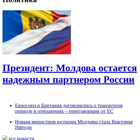
Президент: Молдова остается
надежным партнером России
Евросоюз и Британия договорились о транзитном
периоде в отношениях – переговорщик от ЕС
Новым министром юстиции Молдовы стала Виктория
Ифтоди
все новости