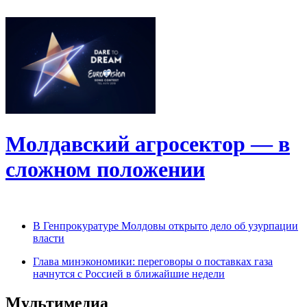
Молдавский агросектор — в
сложном положении
В Генпрокуратуре Молдовы открыто дело об узурпации
власти
Глава минэкономики: переговоры о поставках газа
начнутся с Россией в ближайшие недели
Мультимедиа