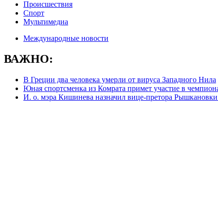
Происшествия
Спорт
Мультимедиа
Международные новости
ВАЖНО:
В Греции два человека умерли от вируса Западного Нила
Юная спортсменка из Комрата примет участие в чемпион
И. о. мэра Кишинева назначил вице-претора Рышкановки