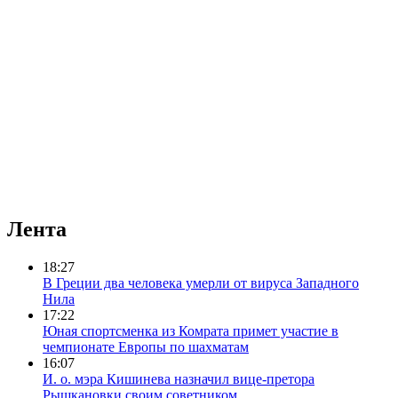
Лента
18:27
В Греции два человека умерли от вируса Западного
Нила
17:22
Юная спортсменка из Комрата примет участие в
чемпионате Европы по шахматам
16:07
И. о. мэра Кишинева назначил вице-претора
Рышкановки своим советником