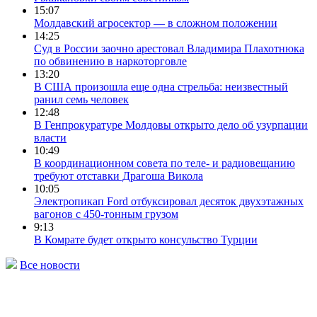
15:07
Молдавский агросектор — в сложном положении
14:25
Суд в России заочно арестовал Владимира Плахотнюка
по обвинению в наркоторговле
13:20
В США произошла еще одна стрельба: неизвестный
ранил семь человек
12:48
В Генпрокуратуре Молдовы открыто дело об узурпации
власти
10:49
В координационном совета по теле- и радиовещанию
требуют отставки Драгоша Викола
10:05
Электропикап Ford отбуксировал десяток двухэтажных
вагонов с 450-тонным грузом
9:13
В Комрате будет открыто консульство Турции
Все новости