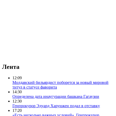
Лента
12:09
Молдавский бильярдист поборется за новый мировой
титул в статусе фаворита
14:30
Определена дата инаугурации башкана Гагаузии
12:30
Генпрокурор Эдуард Харунжен подал в отставку
17:20
«Есть несколько важных условий». Генпрокурор