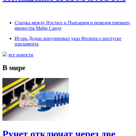
Cтычка между Нэстасе и Пынзарем и реакция премьер-
министра Майи Санду
Игорь Додон аннулировал указ Филипа о роспуске
парламента
все новости
В мире
Рунет отключат через две