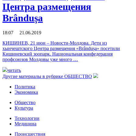
Центра размещения
Brândușa
18:07 21.06.2019
КИШИНЕВ, 21 июн – Новости-Молдова. Дети из
хынчештского Центра размещения «Brândușa» посетили
Кишиневский зоопарк. Национальная конфедерация
профсоюзов Молдовы уже много …
читать
Другие материалы в рубрике
ОБЩЕСТВО
Политика
Экономика
Общество
Культура
Технологии
Медицина
Происшествия