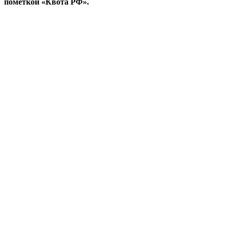
пометкой «Квота РФ».