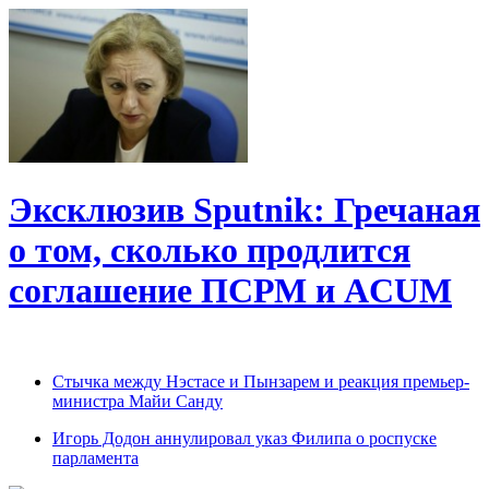
Эксклюзив Sputnik: Гречаная
о том, сколько продлится
соглашение ПСРМ и ACUM
Cтычка между Нэстасе и Пынзарем и реакция премьер-
министра Майи Санду
Игорь Додон аннулировал указ Филипа о роспуске
парламента