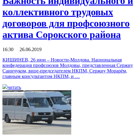
Важность индивидуального и
коллективного трудовых
договоров для профсоюзного
актива Сорокского района
16:30 26.06.2019
КИШИНЕВ, 26 июн – Новости-Молдова. Национальная
конфедерация профсоюзов Молдовы, представленная Сержиу
Саинчуком, вице-председателем НКПМ, Сержиу Морарём,
главным консультантом НКПМ, и …
читать