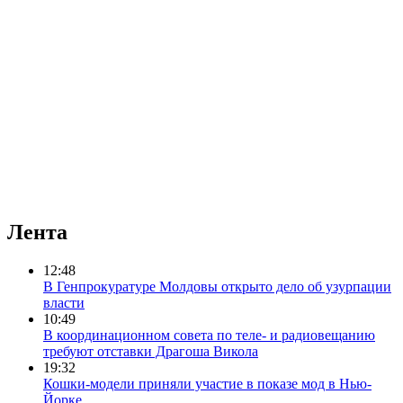
Лента
12:48
В Генпрокуратуре Молдовы открыто дело об узурпации
власти
10:49
В координационном совета по теле- и радиовещанию
требуют отставки Драгоша Викола
19:32
Кошки-модели приняли участие в показе мод в Нью-
Йорке