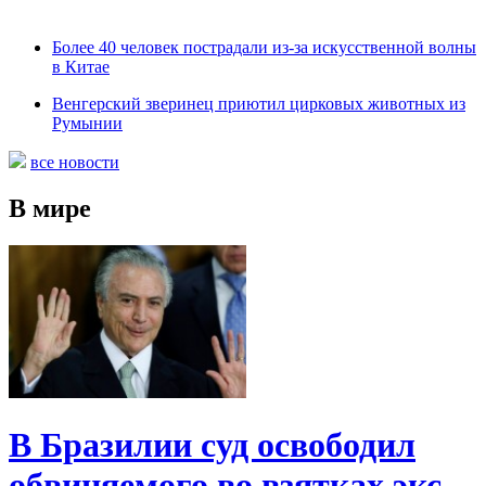
Более 40 человек пострадали из-за искусственной волны
в Китае
Венгерский зверинец приютил цирковых животных из
Румынии
все новости
В мире
В Бразилии суд освободил
обвиняемого во взятках экс-