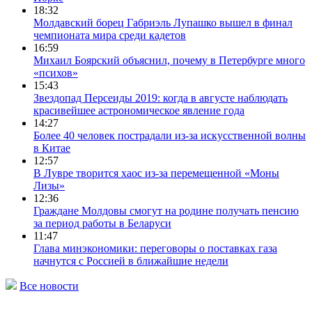
18:32
Молдавский борец Габриэль Лупашко вышел в финал
чемпионата мира среди кадетов
16:59
Михаил Боярский объяснил, почему в Петербурге много
«психов»
15:43
Звездопад Персеиды 2019: когда в августе наблюдать
красивейшее астрономическое явление года
14:27
Более 40 человек пострадали из-за искусственной волны
в Китае
12:57
В Лувре творится хаос из-за перемещенной «Моны
Лизы»
12:36
Граждане Молдовы смогут на родине получать пенсию
за период работы в Беларуси
11:47
Глава минэкономики: переговоры о поставках газа
начнутся с Россией в ближайшие недели
Все новости