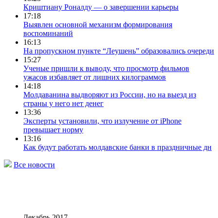
Криштиану Роналду — о завершении карьеры
17:18
Выявлен основной механизм формирования
воспоминаний
16:13
На пропускном пункте “Леушень” образовались очереди
15:27
Ученые пришли к выводу, что просмотр фильмов
ужасов избавляет от лишних килограммов
14:18
Молдаванина выдворяют из России, но на выезд из
страны у него нет денег
13:36
Эксперты установили, что излучение от iPhone
превышает норму
13:16
Как будут работать молдавские банки в праздничные дн
Все новости
Декабрь 2017