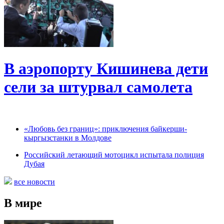
В аэропорту Кишинева дети
сели за штурвал самолета
«Любовь без границ»: приключения байкерши-
кыргызстанки в Молдове
Российский летающий мотоцикл испытала полиция
Дубая
все новости
В мире