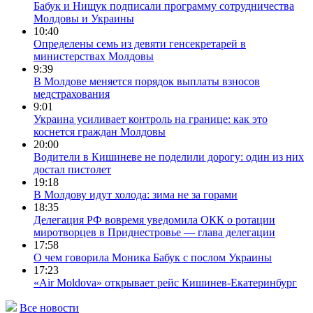
Бабук и Нищук подписали программу сотрудничества
Молдовы и Украины
10:40
Определены семь из девяти генсекретарей в
министерствах Молдовы
9:39
В Молдове меняется порядок выплаты взносов
медстрахования
9:01
Украина усиливает контроль на границе: как это
коснется граждан Молдовы
20:00
Водители в Кишиневе не поделили дорогу: один из них
достал пистолет
19:18
В Молдову идут холода: зима не за горами
18:35
Делегация РФ вовремя уведомила ОКК о ротации
миротворцев в Приднестровье — глава делегации
17:58
О чем говорила Моника Бабук с послом Украины
17:23
«Air Moldova» открывает рейс Кишинев-Екатеринбург
Все новости