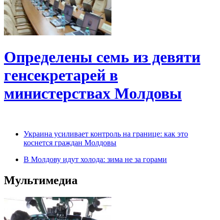
Определены семь из девяти
генсекретарей в
министерствах Молдовы
Украина усиливает контроль на границе: как это
коснется граждан Молдовы
В Молдову идут холода: зима не за горами
Мультимедиа