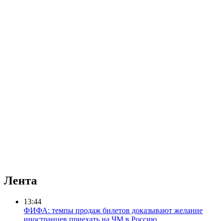
Лента
13:44
ФИФА: темпы продаж билетов доказывают желание
иностранцев приехать на ЧМ в Россию