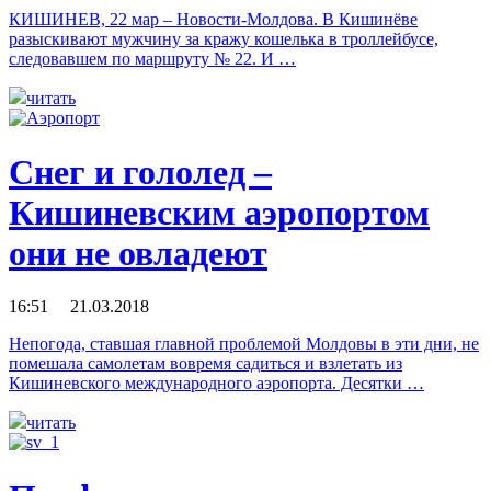
КИШИНЕВ, 22 мар – Новости-Молдова. В Кишинёве
разыскивают мужчину за кражу кошелька в троллейбусе,
следовавшем по маршруту № 22. И …
читать
Снег и гололед –
Кишиневским аэропортом
они не овладеют
16:51 21.03.2018
Непогода, ставшая главной проблемой Молдовы в эти дни, не
помешала самолетам вовремя садиться и взлетать из
Кишиневского международного аэропорта. Десятки …
читать