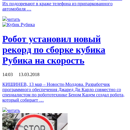
Их подозревают в краже телефона из припаркованного
автомобиля …
читать
Робот установил новый
рекорд по сборке кубика
Рубика на скорость
14:03 13.03.2018
КИШИНЕВ, 13 мар – Новости-Молдова. Разработчик
программного обеспечения Джаред Ди Карло совместно со
специалистом по робототехнике Беном Кацем создал робота,
который собирает …
читать