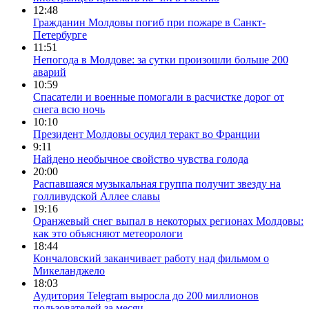
12:48
Гражданин Молдовы погиб при пожаре в Санкт-
Петербурге
11:51
Непогода в Молдове: за сутки произошли больше 200
аварий
10:59
Спасатели и военные помогали в расчистке дорог от
снега всю ночь
10:10
Президент Молдовы осудил теракт во Франции
9:11
Найдено необычное свойство чувства голода
20:00
Распавшаяся музыкальная группа получит звезду на
голливудской Аллее славы
19:16
Оранжевый снег выпал в некоторых регионах Молдовы:
как это объясняют метеорологи
18:44
Кончаловский заканчивает работу над фильмом о
Микеланджело
18:03
Аудитория Telegram выросла до 200 миллионов
пользователей за месяц