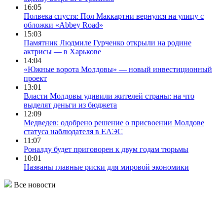
16:05
Полвека спустя: Пол Маккартни вернулся на улицу с
обложки «Abbey Road»
15:03
Памятник Людмиле Гурченко открыли на родине
актрисы — в Харькове
14:04
«Южные ворота Молдовы» — новый инвестиционный
проект
13:01
Власти Молдовы удивили жителей страны: на что
выделят деньги из бюджета
12:09
Медведев: одобрено решение о присвоении Молдове
статуса наблюдателя в ЕАЭС
11:07
Роналду будет приговорен к двум годам тюрьмы
10:01
Названы главные риски для мировой экономики
Все новости