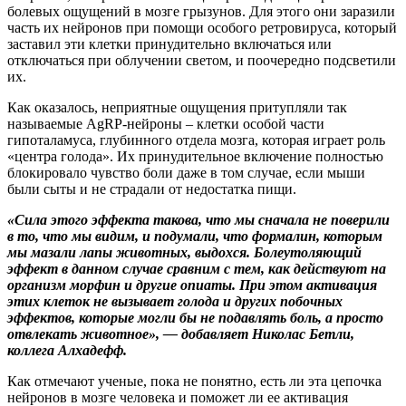
болевых ощущений в мозге грызунов. Для этого они заразили
часть их нейронов при помощи особого ретровируса, который
заставил эти клетки принудительно включаться или
отключаться при облучении светом, и поочередно подсветили
их.
Как оказалось, неприятные ощущения притупляли так
называемые AgRP-нейроны – клетки особой части
гипоталамуса, глубинного отдела мозга, которая играет роль
«центра голода». Их принудительное включение полностью
блокировало чувство боли даже в том случае, если мыши
были сыты и не страдали от недостатка пищи.
«Сила этого эффекта такова, что мы сначала не поверили
в то, что мы видим, и подумали, что формалин, которым
мы мазали лапы животных, выдохся. Болеутоляющий
эффект в данном случае сравним с тем, как действуют на
организм морфин и другие опиаты. При этом активация
этих клеток не вызывает голода и других побочных
эффектов, которые могли бы не подавлять боль, а просто
отвлекать животное», — добавляет Николас Бетли,
коллега Алхадефф.
Как отмечают ученые, пока не понятно, есть ли эта цепочка
нейронов в мозге человека и поможет ли ее активация