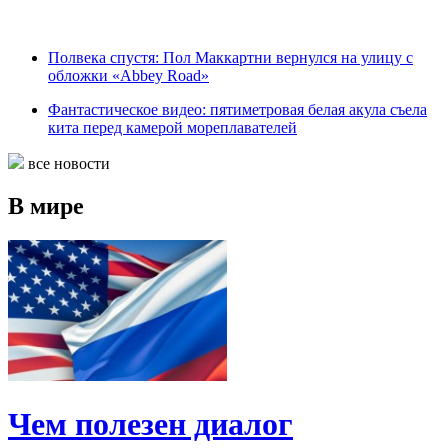
Полвека спустя: Пол Маккартни вернулся на улицу с
обложки «Abbey Road»
Фантастическое видео: пятиметровая белая акула съела
кита перед камерой мореплавателей
все новости
В мире
Чем полезен диалог