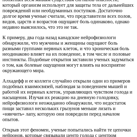
который организм использует для защиты тела от дальнейших
повреждений или необдуманных поступков. Достаточно
долгое время ученые считали, что представители всех полов,
видов, царств и возрастов ощущают боль одинаково, однако
недавно выяснилось, что это не так.
К примеру, два года назад канадские нейрофизиологи
обнаружили, что мужчины и женщины ощущают боль
разными группами нервных клеток, и что хроническая боль
неодинаково влияет на их поведение, в том числе и половые
инстинкты. Подобные открытия заставили ученых задуматься
о том, как болевые ощущения могут влиять на восприятие
окружающего мира.
Алхадефф и ее коллеги случайно открыли один из примеров
подобных взаимосвязей, наблюдая за поведением мышей и
работой их нервных клеток, управляющих чувством голода и
насыщения. Изучая их реакцию на дневную голодовку,
нейрофизиологи неожиданно обнаружили, что недостаток
пищи заставил нескольких грызунов меньше лизать и
«нянчить» лапу, которую они повредили перед началом
опытов.
Открыв этот феномен, ученые попытались найти те цепочки
нейронов, которые связывали центр голода с центром