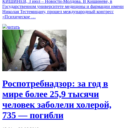
КИШИНЕВ, 3 июл – Новости-Молдова. В Кишиневе, в
Государственном университете медицины и фармации имени
Николая Тестемицану, прошел международный конгресс
«Психическое …
читать
Роспотребнадзор: за год в
мире более 25,9 тысячи
человек заболели холерой,
735 — погибли