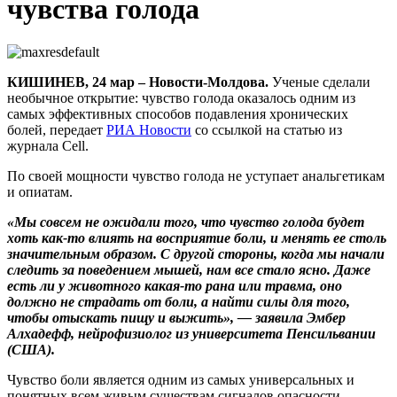
чувства голода
КИШИНЕВ, 24 мар – Новости-Молдова.
Ученые сделали
необычное открытие: чувство голода оказалось одним из
самых эффективных способов подавления хронических
болей, передает
РИА Новости
со ссылкой на статью из
журнала Cell.
По своей мощности чувство голода не уступает анальгетикам
и опиатам.
«Мы совсем не ожидали того, что чувство голода будет
хоть как-то влиять на восприятие боли, и менять ее столь
значительным образом. С другой стороны, когда мы начали
следить за поведением мышей, нам все стало ясно. Даже
есть ли у животного какая-то рана или травма, оно
должно не страдать от боли, а найти силы для того,
чтобы отыскать пищу и выжить», — заявила Эмбер
Алхадефф, нейрофизиолог из университета Пенсильвании
(США).
Чувство боли является одним из самых универсальных и
понятных всем живым существам сигналов опасности,