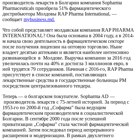
производитель лекарств в Болгарии компания Sopharma
Pharmaceuticals приобрела 51% фармацевтического
дистрибьютора Молдовы RAP Pharma International, —
сообщает
mybusiness.md.
Что собой представляет молдавская компания RAP PHARMA
INTERNATIONAL? Она была основана в 2004 году, а в 2014-
м начала свою деятельность в фармацевтическом секторе
после получения лицензии на оптовую торговлю. Ныне
владеет десятью аптеками и является наиболее интенсивно
развивающейся в Молдове. Выручка компании за 2016 год
увеличилась почти на 40% и достигла 3 миллионов евро, в
ней трудятся 79 сотрудников. Начиная с 2016-го, RAP Pharma
присутствует в списке компаний, поставляющих
лекарственные средства в государственные больницы РМ
посредством централизованного тендера.
Теперь — о болгарском покупателе. Sopharma AD —
производитель лекарств с 75-летней историей. За период с
1953-го по 2000-й год „Софарма” была ведущим
фармацевтическим производителем в социалистической
Болгарии. В сентябре 2000 года после успешной
приватизации „Софарма” стала частной фармацевтической
компанией. Затем последовал период непрерывного
расширения и модернизации. В рамках двухлетнего