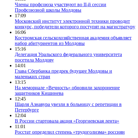
Члены профсоюза участвуют во II-й сессии
Профсоюзной школы Молдовы
17:09
Московский институт электронной техники проводит
конкурс, победители которого поступят на магистратуру
16:06
Костромская сельскохозяйственная академия объявляет
набор абитуриентов из Молдовы
15:16
Делегация Уральского федерального университета
посетила Молдову
14:01
Глава Сбербанка предрек будущее Молдовы и
маленьких стран
13:15
На мемориале «Вечность» обновили захоронение
защитников Кишинева
12:45
Шарля Азнавура увезли в больницу с репетиции в
Петербурге
12:04
В России стартовала акция «Георгиевская лента»
11:01
Росстат определил степень «трудоголизма» россиян