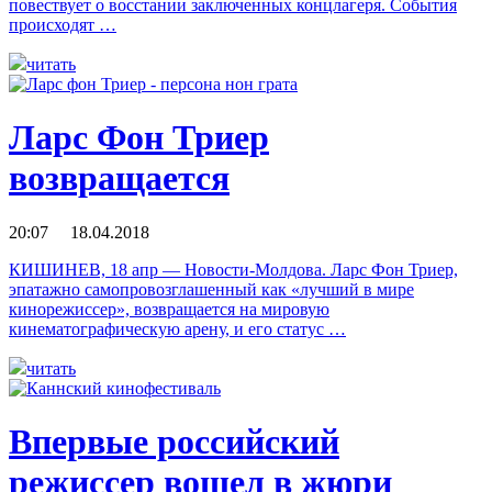
повествует о восстании заключенных концлагеря. События
происходят …
читать
Ларс Фон Триер
возвращается
20:07 18.04.2018
КИШИНЕВ, 18 апр — Новости-Молдова. Ларс Фон Триер,
эпатажно самопровозглашенный как «лучший в мире
кинорежиссер», возвращается на мировую
кинематографическую арену, и его статус …
читать
Впервые российский
режиссер вошел в жюри