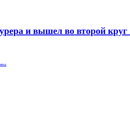
рера и вышел во второй круг 
овы