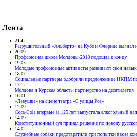
Лента
21:42
Разрушительный «Альберто» на Кубе и Флориде выгнал и
20:09
Профсоюзная школа Молдовы-2018 подошла к концу
19:03
Молодые профсоюзные активисты развивают свои навыки
18:07
Социальные партнеры одобрили предложенние НКПМ по
17:12
Молдова и Курская область: партнерство на десятилетия
16:01
«Левушка» на сцене театра «С улицы Роз»
15:09
Coca-Cola впервые за 125 лет выпустила алкогольный на
14:09
Конституционный суд принял решение по поводу русског
14:02
Служебные собаки предотвратили три попытки ввоза ко