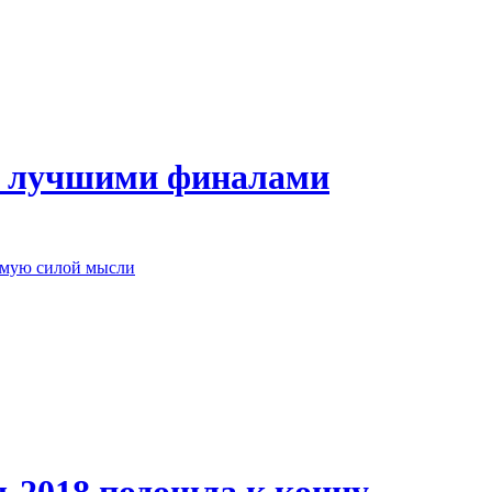
с лучшими финалами
емую силой мысли
2018 подошла к концу