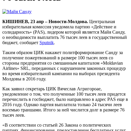
КИШИНЕВ, 23 апр – Новости-Молдова.
Центральная
избирательная комиссия уведомила партию «Действие и
солидарность» (PAS), лидером которой является Майя Санду,
о необходимости выплатить 76 тысяч леев в государственный
бюджет, сообщает
Sputnik
.
Таким образом ЦИК накажет политформирование Санду за
получение пожертвований в размере 100 тысяч леев со
стороны предприятия со смешанным капиталом «Moldavian
Airlines» SRL, переданных с нарушением законных процедур
во время избирательной кампании на выборах президента
Молдовы в 2016 году.
Как заявил секретарь ЦИК Вячеслав Агригороае,
уведомление о том, что полученные 100 тысяч леев придется
перечислить в госбюджет, было направлено в адрес PAS еще в
2016 году. Однако партия выплатила только 24 тысячи леев
восемью траншами. Итого за ней числится долг в размере 76
тысяч леев.
«В соответствии со статьей 26 Закона о политических
партиях, финансирование, предоставление бесплатных услуг