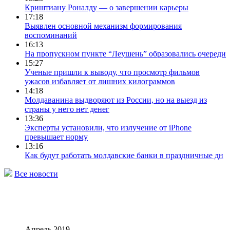
Криштиану Роналду — о завершении карьеры
17:18
Выявлен основной механизм формирования
воспоминаний
16:13
На пропускном пункте “Леушень” образовались очереди
15:27
Ученые пришли к выводу, что просмотр фильмов
ужасов избавляет от лишних килограммов
14:18
Молдаванина выдворяют из России, но на выезд из
страны у него нет денег
13:36
Эксперты установили, что излучение от iPhone
превышает норму
13:16
Как будут работать молдавские банки в праздничные дн
Все новости
Апрель 2019