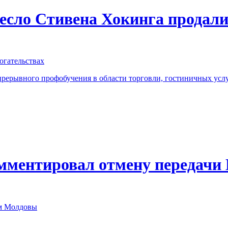
есло Стивена Хокинга продали 
огательствах
прерывного профобучения в области торговли, гостиничных услу
мментировал отмену передач
ом Молдовы