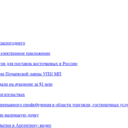
рошлогоднего
з электронное приложение
ов для поставок косточковых в Россию
ачи Почаевской лавры УПЦ МП
али на аукционе за $1 млн
огательствах
прерывного профобучения в области торговли, гостиничных услу
ли маленькую дочку
ытии в Аргентину: видео