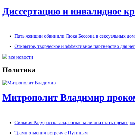
Диссертацию и инвалидное кр
Пять женщин обвинили Люка Бессона в сексуальных дом
Открытое, творческое и эффективное партнерство для не
все новости
Политика
Митрополит Владимир проко
Сильвия Раду рассказала, согласна ли она стать премьер
Трамп отменил встречу с Путиным