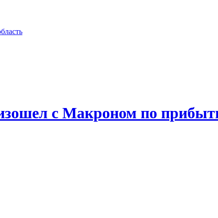
область
изошел с Макроном по прибыти