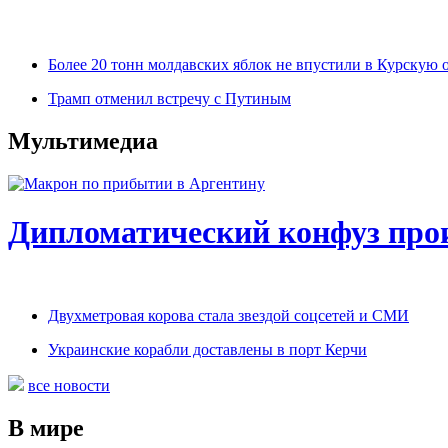
Более 20 тонн молдавских яблок не впустили в Курскую 
Трамп отменил встречу с Путиным
Мультимедиа
Дипломатический конфуз про
Двухметровая корова стала звездой соцсетей и СМИ
Украинские корабли доставлены в порт Керчи
все новости
В мире