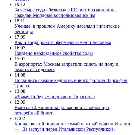
19:12
За четыре года «безвиза» с ЕС полтора миллиона
граждан Молдовы воспользовались им
18:11
Ученые: в прошлом Америку населяли гигантские
ленивцы
17:09
Как и когда роботы-фермеры заменят человека
16:07
Найдено неожиданное свойство соды
15:01
В аэропортах Москвы запретили сидеть на полу и
лежать на сиденьях
14:08
Появились свежие кадры из нового фильма Ларса фон
Триера
13:08
«Знамя Победы» подняли в Тирасполе
12:09
Выиграл 4 миллиона долларов и… забыл про
лотерейный билет
11:02
Кончаловский получил «самый важный орден» Италии
— «За заслуги перед Итальянской Республикой»