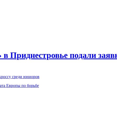
в Приднестровье подали заявк
россу среди юниоров
ата Европы по борьбе