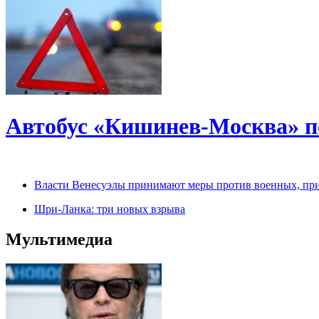
Автобус «Кишинев-Москва» по
Власти Венесуэлы принимают меры против военных, пр
Шри-Ланка: три новых взрыва
Мультимедиа