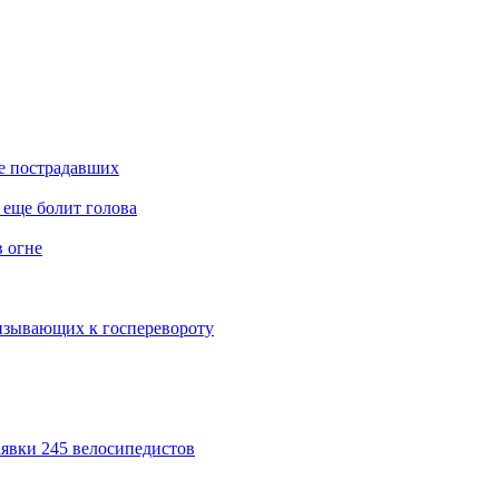
е пострадавших
еще болит голова
в огне
изывающих к госперевороту
явки 245 велосипедистов