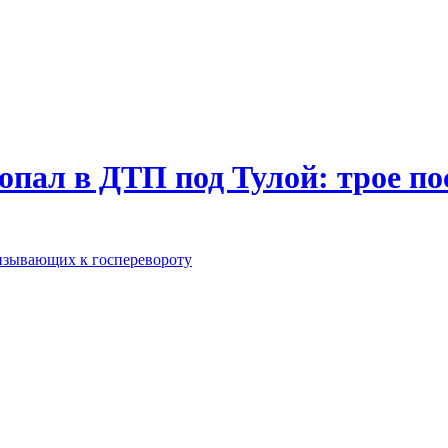
пал в ДТП под Тулой: трое п
изывающих к госперевороту