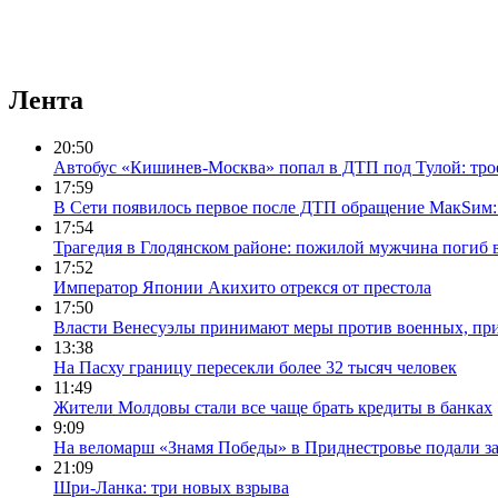
Лента
20:50
Автобус «Кишинев-Москва» попал в ДТП под Тулой: тро
17:59
В Сети появилось первое после ДТП обращение МакSим: 
17:54
Трагедия в Глодянском районе: пожилой мужчина погиб 
17:52
Император Японии Акихито отрекся от престола
17:50
Власти Венесуэлы принимают меры против военных, пр
13:38
На Пасху границу пересекли более 32 тысяч человек
11:49
Жители Молдовы стали все чаще брать кредиты в банках
9:09
На веломарш «Знамя Победы» в Приднестровье подали за
21:09
Шри-Ланка: три новых взрыва