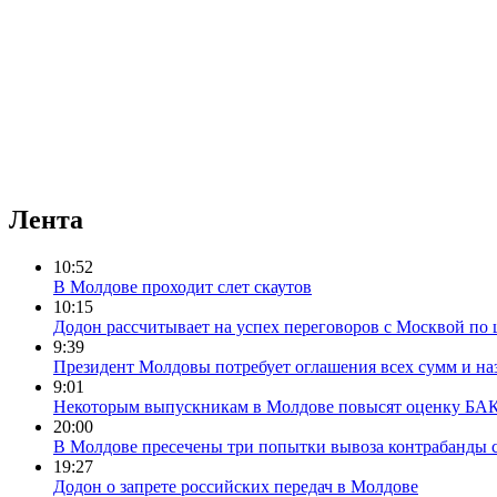
Лента
10:52
В Молдове проходит слет скаутов
10:15
Додон рассчитывает на успех переговоров с Москвой по ц
9:39
Президент Молдовы потребует оглашения всех сумм и на
9:01
Некоторым выпускникам в Молдове повысят оценку БАК
20:00
В Молдове пресечeны три попытки вывоза контрабанды с
19:27
Додон о запрете российских передач в Молдове