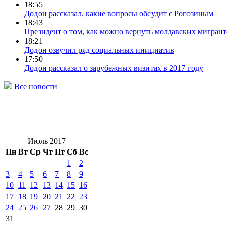
18:55
Додон рассказал, какие вопросы обсудит с Рогозиным
18:43
Президент о том, как можно вернуть молдавских мигран
18:21
Додон озвучил ряд социальных инициатив
17:50
Додон рассказал о зарубежных визитах в 2017 году
Все новости
Июль 2017
Пн
Вт
Ср
Чт
Пт
Сб
Вс
1
2
3
4
5
6
7
8
9
10
11
12
13
14
15
16
17
18
19
20
21
22
23
24
25
26
27
28
29
30
31