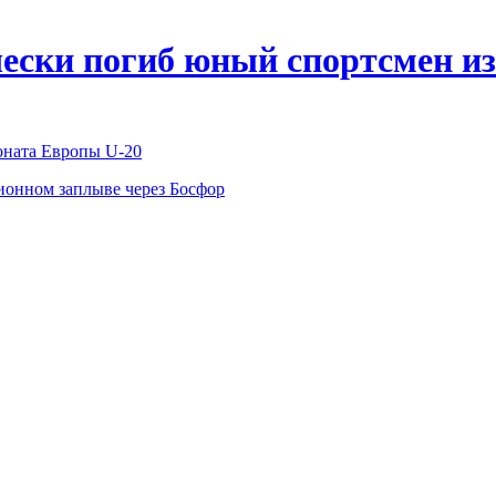
чески погиб юный спортсмен и
оната Европы U-20
ионном заплыве через Босфор