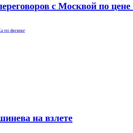
переговоров с Москвой по цене 
а по физике
инева на взлете