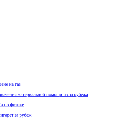
ене на газ
значения материальной помощи из-за рубежа
а по физике
игарет за рубеж