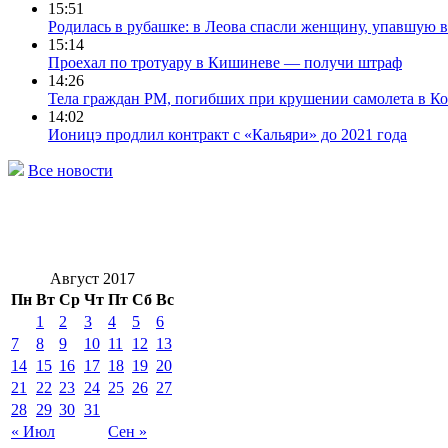
15:51
Родилась в рубашке: в Леова спасли женщину, упавшую 
15:14
Проехал по тротуару в Кишиневе — получи штраф
14:26
Тела граждан РМ, погибших при крушении самолета в Кот
14:02
Ионицэ продлил контракт с «Кальяри» до 2021 года
Все новости
Август 2017
Пн
Вт
Ср
Чт
Пт
Сб
Вс
1
2
3
4
5
6
7
8
9
10
11
12
13
14
15
16
17
18
19
20
21
22
23
24
25
26
27
28
29
30
31
« Июл
Сен »