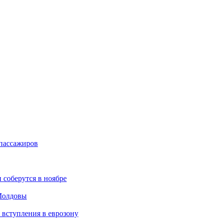
 пассажиров
соберутся в ноябре
 Молдовы
 вступления в еврозону