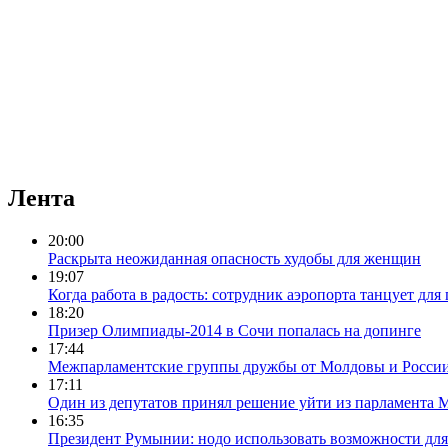
Лента
20:00
Раскрыта неожиданная опасность худобы для женщин
19:07
Когда работа в радость: сотрудник аэропорта танцует для
18:20
Призер Олимпиады-2014 в Сочи попалась на допинге
17:44
Межпарламентские группы дружбы от Молдовы и России 
17:11
Один из депутатов принял решение уйти из парламента
16:35
Президент Румынии: нодо использовать возможности для