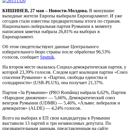
КИШИНЕВ, 27 мая – Новости-Молдова.
В минувшие
выходные жители Европы выбирали Европарламент. И уже
сегодня стали известны предварительны итоги по странам.
Национально-либеральная партия Румынии к моменту
написания заметки набрала 26,81% на выборах в
Европарламент.
Об этом свидетельствуют данные Центрального
избирательного бюро страны после обработки 96,53%
голосов, сообщает
Sputnik
.
На втором месте оказалась Социал-демократическая партия, у
которой 23,39% голосов. Следом идет коалиция партии «Союз
спасения Румынии» и «Партии, свободы единства и
солидарности» (USR-PLUS), она получает 21,37%.
Партия «За Румынию» (PRO România) набрала 6,62%, Партия
«Народное движение» — 5,66%, Демократический союз
венгров Румынии (UDMR) — 5,46%, «Альянс либералов и
демократов» (ALDE) — 4,24% голосов.
Всего на выборах в ЕП свои кандидатуры в Румынии
выставили 13 партий и три независимых депутата. По
предварительным данным, представленным на сайте