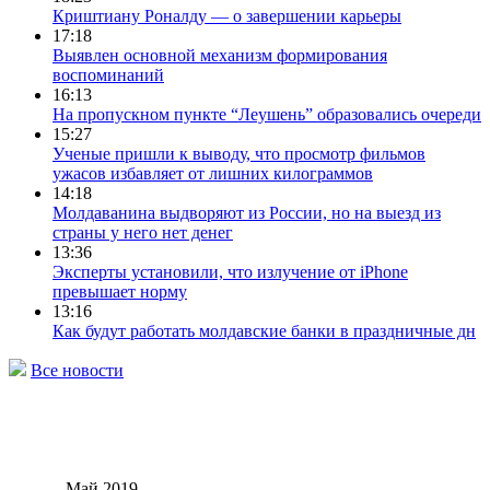
Криштиану Роналду — о завершении карьеры
17:18
Выявлен основной механизм формирования
воспоминаний
16:13
На пропускном пункте “Леушень” образовались очереди
15:27
Ученые пришли к выводу, что просмотр фильмов
ужасов избавляет от лишних килограммов
14:18
Молдаванина выдворяют из России, но на выезд из
страны у него нет денег
13:36
Эксперты установили, что излучение от iPhone
превышает норму
13:16
Как будут работать молдавские банки в праздничные дн
Все новости
Май 2019