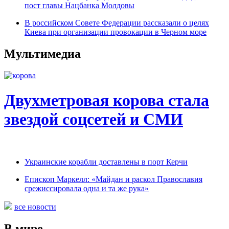
пост главы Нацбанка Молдовы
В российском Совете Федерации рассказали о целях
Киева при организации провокации в Черном море
Мультимедиа
Двухметровая корова стала
звездой соцсетей и СМИ
Украинские корабли доставлены в порт Керчи
Епископ Маркелл: «Майдан и раскол Православия
срежиссировала одна и та же рука»
все новости
В мире