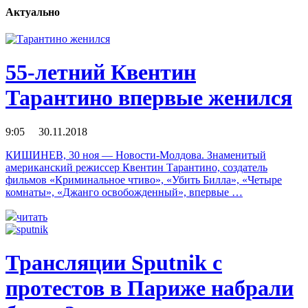
Актуально
55-летний Квентин
Тарантино впервые женился
9:05 30.11.2018
КИШИНЕВ, 30 ноя — Новости-Молдова. Знаменитый
американский режиссер Квентин Тарантино, создатель
фильмов «Криминальное чтиво», «Убить Билла», «Четыре
комнаты», «Джанго освобожденный», впервые …
читать
Трансляции Sputnik c
протестов в Париже набрали