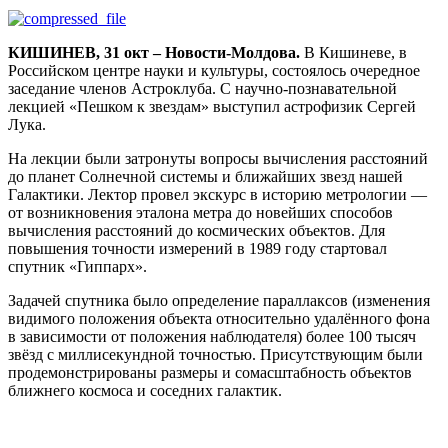
КИШИНЕВ, 31 окт – Новости-Молдова.
В Кишиневе, в
Российском центре науки и культуры, состоялось очередное
заседание членов Астроклуба. С научно-познавательной
лекцией «Пешком к звездам» выступил астрофизик Сергей
Лука.
На лекции были затронуты вопросы вычисления расстояний
до планет Солнечной системы и ближайших звезд нашей
Галактики. Лектор провел экскурс в историю метрологии —
от возникновения эталона метра до новейших способов
вычисления расстояний до космических объектов. Для
повышения точности измерений в 1989 году стартовал
спутник «Гиппарх».
Задачей спутника было определение параллаксов (изменения
видимого положения объекта относительно удалённого фона
в зависимости от положения наблюдателя) более 100 тысяч
звёзд с миллисекундной точностью. Присутствующим были
продемонстрированы размеры и сомасштабность объектов
ближнего космоса и соседних галактик.