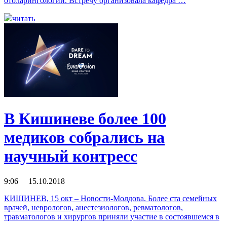
отоларингологии. Встречу организовала кафедра …
читать
В Кишиневе более 100
медиков собрались на
научный контресс
9:06 15.10.2018
КИШИНЕВ, 15 окт – Новости-Молдова. Более ста семейных
врачей, неврологов, анестезиологов, ревматологов,
травматологов и хирургов приняли участие в состоявшемся в
…