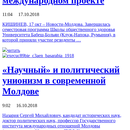
международном проекте
11:04 17.10.2018
КИШИНЕВ, 17 окт – Новости-Молдова. Завершилась
семестровая программа Школы общественного здоровья
Университета Бабеш-Больяи (Клуж-Напока, Румыния), в
которой приняли участие резиденты …
читать
«Научный» и политический
унионизм в современной
Молдове
9:02 16.10.2018
Назария Сергей Михайлович, кандидат исторических наук,
доктор политических наук, профессор Государственного
института международных отношений Молдовы