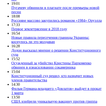
19:01
Пугачеву обвинили в плагиате после премьеры новой
песни
18:08
Россияне массово закупились романом «1984» Оруэлла
17:33
Первое землетрясение в 2018 году
16:54
Новые правила пересечения границы Украины:
коснулось ли это молдаван
16:28
Додон высказал мнение о решении Конституционного
суда
15:52
Осужденный за убийство Кристины Пархоменко
обвинен в изнасиловании сокамерника
15:04
Конституционный суд решил, кто назначит новых
членов правительства
14:30
Фильм Германа-младшего «Довлатов» выйдет в прокат
1 марта
13:50
США изобрели уникальную вакцину против гриппа