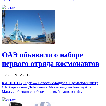
читать
ОАЭ объявили о наборе
первого отряда космонавтов
13:55 9.12.2017
КИШИНЕВ, 9 дек — Новости-Молдова. Премьер-министр
ОАЭ правитель Дубая шейх Мухаммед бен Рашид Аль
Мактум объявил о наборе в первый эмиратский …
читать