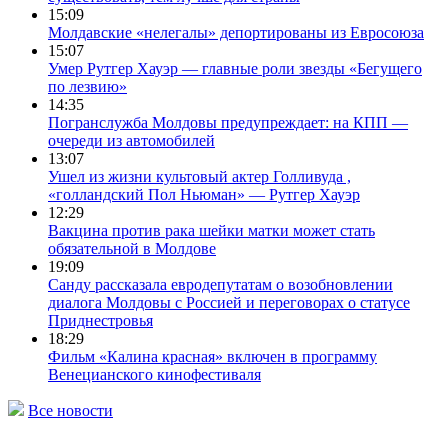
15:09
Молдавские «нелегалы» депортированы из Евросоюза
15:07
Умер Рутгер Хауэр — главные роли звезды «Бегущего
по лезвию»
14:35
Погранслужба Молдовы предупреждает: на КПП —
очереди из автомобилей
13:07
Ушел из жизни культовый актер Голливуда ,
«голландский Пол Ньюман» — Рутгер Хауэр
12:29
Вакцина против рака шейки матки может стать
обязательной в Молдове
19:09
Санду рассказала евродепутатам о возобновлении
диалога Молдовы с Россией и переговорах о статусе
Приднестровья
18:29
Фильм «Калина красная» включен в программу
Венецианского кинофестиваля
Все новости