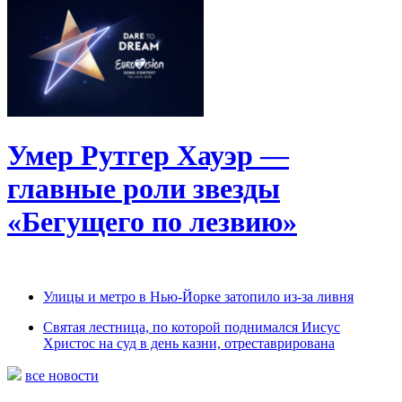
Умер Рутгер Хауэр —
главные роли звезды
«Бегущего по лезвию»
Улицы и метро в Нью-Йорке затопило из-за ливня
Святая лестница, по которой поднимался Иисус
Христос на суд в день казни, отреставрирована
все новости