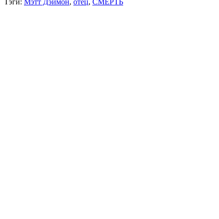
Тэги:
Мэтт Дэймон
,
отец
,
СМЕРТЬ