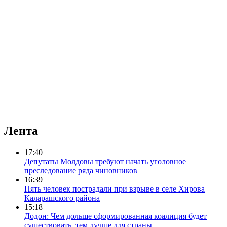
Лента
17:40
Депутаты Молдовы требуют начать уголовное
преследование ряда чиновников
16:39
Пять человек пострадали при взрыве в селе Хирова
Каларашского района
15:18
Додон: Чем дольше сформированная коалиция будет
существовать, тем лучше для страны