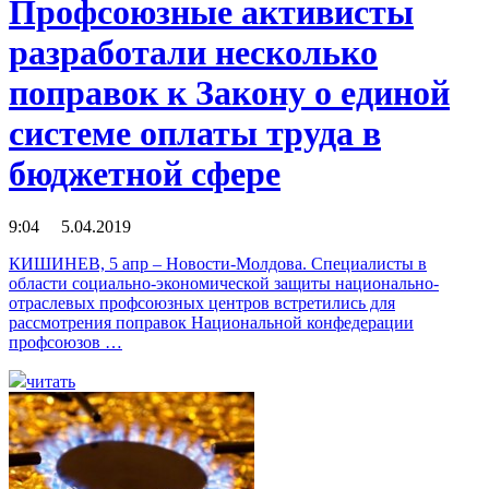
Профсоюзные активисты
разработали несколько
поправок к Закону о единой
системе оплаты труда в
бюджетной сфере
9:04 5.04.2019
КИШИНЕВ, 5 апр – Новости-Молдова. Специалисты в
области социально-экономической защиты национально-
отраслевых профсоюзных центров встретились для
рассмотрения поправок Национальной конфедерации
профсоюзов …
читать