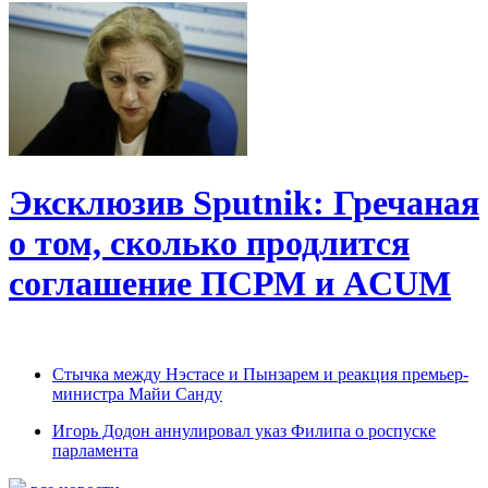
Эксклюзив Sputnik: Гречаная
о том, сколько продлится
соглашение ПСРМ и ACUM
Cтычка между Нэстасе и Пынзарем и реакция премьер-
министра Майи Санду
Игорь Додон аннулировал указ Филипа о роспуске
парламента