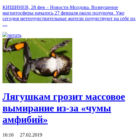
КИШИНЕВ, 28 фев – Новости-Молдова. Возмущение
магнитосферы началось 27 февраля около полуночи. Уже
сегодня метеочувствительные жители почувствуют на себе их
…
читать
Лягушкам грозит массовое
вымирание из-за «чумы
амфибий»
16:16 27.02.2019