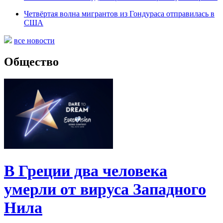
Четвёртая волна мигрантов из Гондураса отправилась в
США
все новости
Общество
В Греции два человека
умерли от вируса Западного
Нила