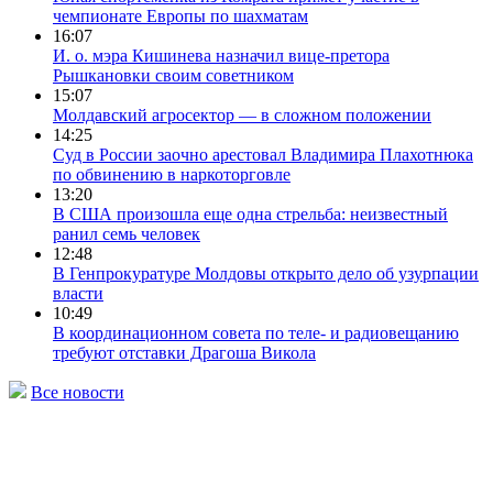
чемпионате Европы по шахматам
16:07
И. о. мэра Кишинева назначил вице-претора
Рышкановки своим советником
15:07
Молдавский агросектор — в сложном положении
14:25
Суд в России заочно арестовал Владимира Плахотнюка
по обвинению в наркоторговле
13:20
В США произошла еще одна стрельба: неизвестный
ранил семь человек
12:48
В Генпрокуратуре Молдовы открыто дело об узурпации
власти
10:49
В координационном совета по теле- и радиовещанию
требуют отставки Драгоша Викола
Все новости