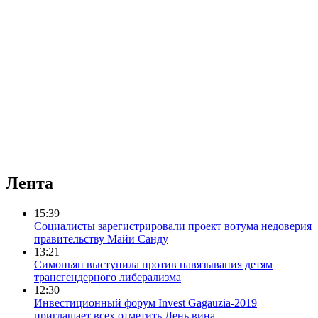
Лента
15:39
Социалисты зарегистрировали проект вотума недоверия
правительству Майи Санду
13:21
Симоньян выступила против навязывания детям
трансгендерного либерализма
12:30
Инвестиционный форум Invest Gagauzia-2019
приглашает всех отметить День вина