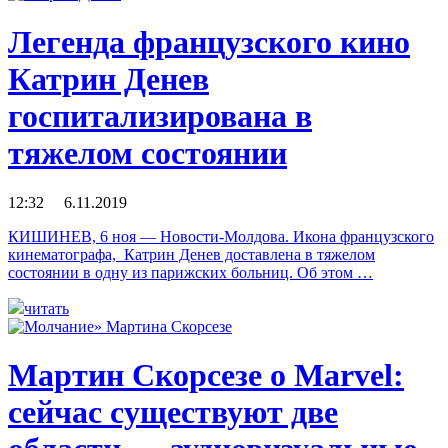
Легенда французского кино
Катрин Денев
госпитализирована в
тяжелом состоянии
12:32 6.11.2019
КИШИНЕВ, 6 ноя — Новости-Молдова. Икона французского
кинематографа, Катрин Денев доставлена в тяжелом
состоянии в одну из парижских больниц. Об этом …
читать
Мартин Скорсезе о Marvel:
сейчас существуют две