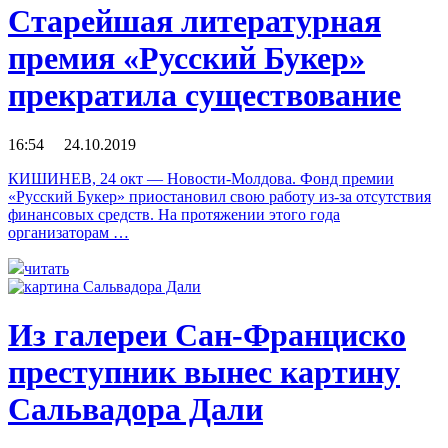
Старейшая литературная
премия «Русский Букер»
прекратила существование
16:54 24.10.2019
КИШИНЕВ, 24 окт — Новости-Молдова. Фонд премии
«Русский Букер» приостановил свою работу из-за отсутствия
финансовых средств. На протяжении этого года
организаторам …
читать
Из галереи Сан-Франциско
преступник вынес картину
Сальвадора Дали