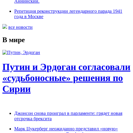
Аннинский.
Репетиция реконструкции легендарного парада 1941
года в Москве
все новости
В мире
Путин и Эрдоган согласовали
«судьбоносные» решения по
Сирии
Джонсон снова проиграл в парламенте: грядет новая
отсрочка брексита
Марк Цукерберг неожиданно представил «новую»