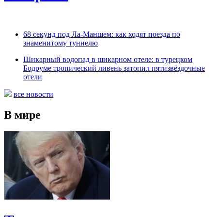
68 секунд под Ла-Маншем: как ходят поезда по
знаменитому туннелю
Шикарный водопад в шикарном отеле: в турецком
Бодруме тропический ливень затопил пятизвёздочные
отели
все новости
В мире