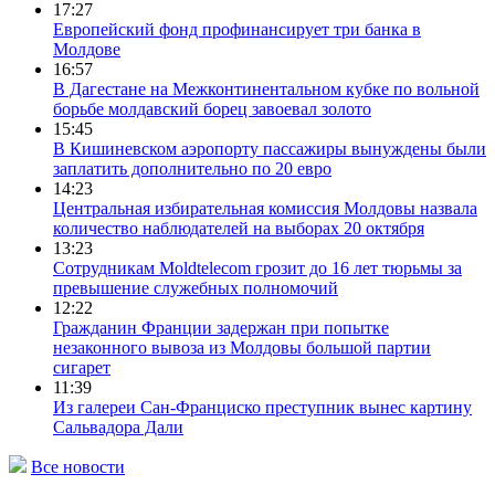
17:27
Европейский фонд профинансирует три банка в
Молдове
16:57
В Дагестане на Межконтинентальном кубке по вольной
борьбе молдавский борец завоевал золото
15:45
В Кишиневском аэропорту пассажиры вынуждены были
заплатить дополнительно по 20 евро
14:23
Центральная избирательная комиссия Молдовы назвала
количество наблюдателей на выборах 20 октября
13:23
Сотрудникам Moldtelecom грозит до 16 лет тюрьмы за
превышение служебных полномочий
12:22
Гражданин Франции задержан при попытке
незаконного вывоза из Молдовы большой партии
сигарет
11:39
Из галереи Сан-Франциско преступник вынес картину
Сальвадора Дали
Все новости