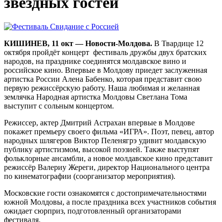
звездных гостей
КИШИНЕВ, 11 окт — Новости-Молдова.
В Твардице 12
октября пройдёт концерт фестиваль дружбы двух братских
народов, на празднике соединятся молдавское вино и
российское кино. Впервые в Молдову приедет заслуженная
артистка России Алена Бабенко, которая представит свою
первую режиссёрскую работу. Наша любимая и желанная
землячка Народная артистка Молдовы Светлана Тома
выступит с сольным концертом.
Режиссер, актер Дмитрий Астрахан впервые в Молдове
покажет премьеру своего фильма «ИГРА». Поэт, певец, автор
народных шлягеров Виктор Пеленягрэ удивит молдавскую
публику артистизмом, высокой поэзией. Также выступят
фольклорные ансамбли, а новое молдавское кино представит
режиссёр Валериу Жереги, директор Национального центра
по кинематографии (соорганизатор мероприятия).
Московские гости ознакомятся с достопримечательностями
южной Молдовы, а после праздника всех участников события
ожидает сюрприз, подготовленный организаторами
фестиваля.