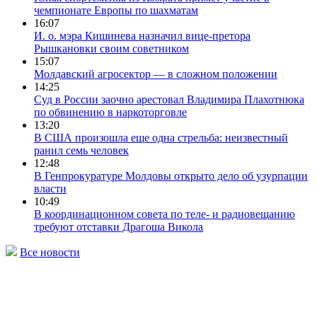
чемпионате Европы по шахматам
16:07
И. о. мэра Кишинева назначил вице-претора
Рышкановки своим советником
15:07
Молдавский агросектор — в сложном положении
14:25
Суд в России заочно арестовал Владимира Плахотнюка
по обвинению в наркоторговле
13:20
В США произошла еще одна стрельба: неизвестный
ранил семь человек
12:48
В Генпрокуратуре Молдовы открыто дело об узурпации
власти
10:49
В координационном совета по теле- и радиовещанию
требуют отставки Драгоша Викола
Все новости