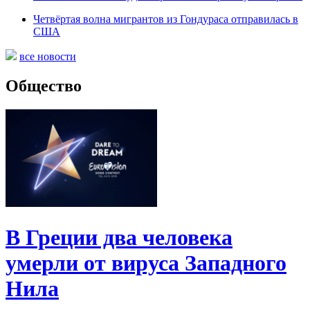
Четвёртая волна мигрантов из Гондураса отправилась в
США
все новости
Общество
В Греции два человека
умерли от вируса Западного
Нила