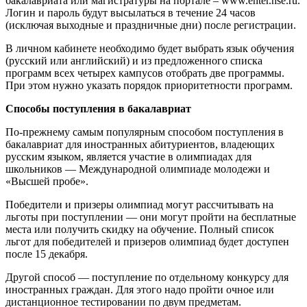
бакалавриата или магистратуры на портале – www.enter.hse.ru.
Логин и пароль будут высылаться в течение 24 часов
(исключая выходные и праздничные дни) после регистрации.
В личном кабинете необходимо будет выбрать язык обучения
(русский или английский) и из предложенного списка
программ всех четырех кампусов отобрать две программы.
При этом нужно указать порядок приоритетности программ.
Способы поступления в бакалавриат
По-прежнему самым популярным способом поступления в
бакалавриат для иностранных абитуриентов, владеющих
русским языком, является участие в олимпиадах для
школьников — Международной олимпиаде молодежи и
«Высшей пробе».
Победители и призеры олимпиад могут рассчитывать на
льготы при поступлении — они могут пройти на бесплатные
места или получить скидку на обучение. Полный список
льгот для победителей и призеров олимпиад будет доступен
после 15 декабря.
Другой способ — поступление по отдельному конкурсу для
иностранных граждан. Для этого надо пройти очное или
дистанционное тестировании по двум предметам.