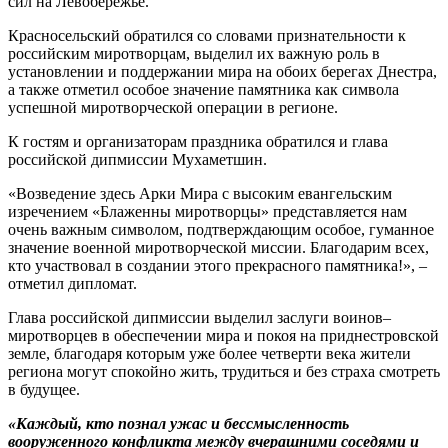
сил на Левобережье.
Красносельский обратился со словами признательности к
российским миротворцам, выделил их важную роль в
установлении и поддержании мира на обоих берегах Днестра,
а также отметил особое значение памятника как символа
успешной миротворческой операции в регионе.
К гостям и организаторам праздника обратился и глава
российской дипмиссии Мухаметшин.
«Возведение здесь Арки Мира с высоким евангельским
изречением «Блаженны миротворцы» представляется нам
очень важным символом, подтверждающим особое, гуманное
значение военной миротворческой миссии. Благодарим всех,
кто участвовал в создании этого прекрасного памятника!», –
отметил дипломат.
Глава российской дипмиссии выделил заслуги воинов–
миротворцев в обеспечении мира и покоя на приднестровской
земле, благодаря которым уже более четверти века жители
региона могут спокойно жить, трудиться и без страха смотреть
в будущее.
«Каждый, кто познал ужас и бессмысленность
вооруженного конфликта между вчерашними соседями и