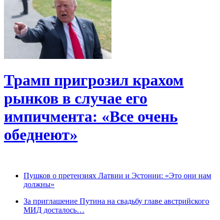
Трамп пригрозил крахом
рынков в случае его
импичмента: «Все очень
обеднеют»
Пушков о претензиях Латвии и Эстонии: «Это они нам
должны»
За приглашение Путина на свадьбу главе австрийского
МИД досталось…