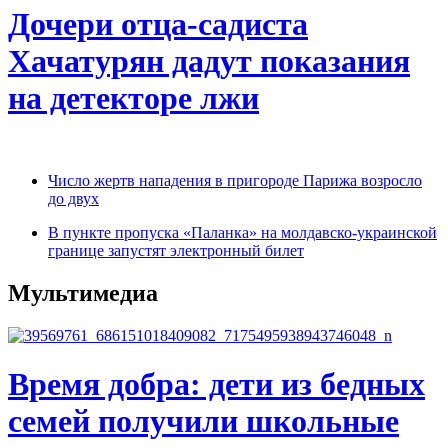
Дочери отца-садиста
Хачатурян дадут показания
на детекторе лжи
Число жертв нападения в пригороде Парижа возросло
до двух
В пункте пропуска «Паланка» на молдавско-украинской
границе запустят электронный билет
Мультимедиа
Время добра: дети из бедных
семей получили школьные