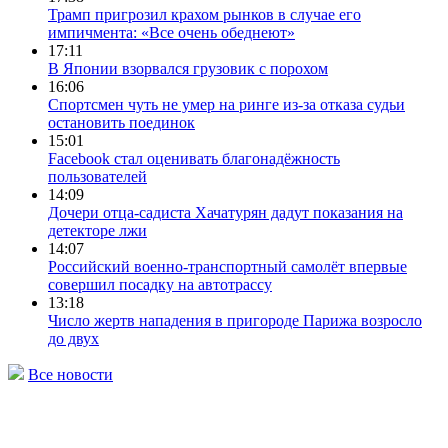
Трамп пригрозил крахом рынков в случае его
импичмента: «Все очень обеднеют»
17:11
В Японии взорвался грузовик с порохом
16:06
Спортсмен чуть не умер на ринге из-за отказа судьи
остановить поединок
15:01
Facebook стал оценивать благонадёжность
пользователей
14:09
Дочери отца-садиста Хачатурян дадут показания на
детекторе лжи
14:07
Российский военно-транспортный самолёт впервые
совершил посадку на автотрассу
13:18
Число жертв нападения в пригороде Парижа возросло
до двух
Все новости