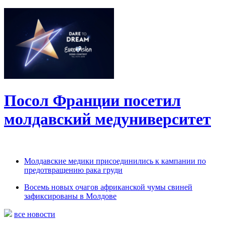
Посол Франции посетил
молдавский медуниверситет
Молдавские медики присоединились к кампании по
предотвращению рака груди
Восемь новых очагов африканской чумы свиней
зафиксированы в Молдове
все новости