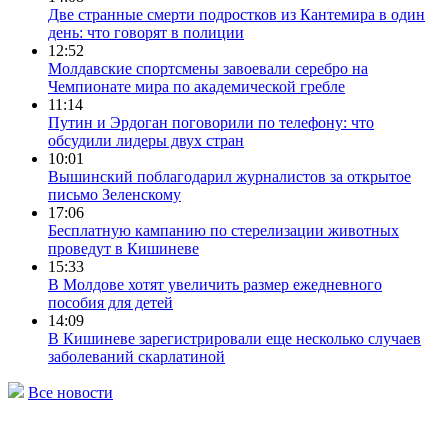
Две странные смерти подростков из Кантемира в один
день: что говорят в полиции
12:52
Молдавские спортсмены завоевали серебро на
Чемпионате мира по академической гребле
11:14
Путин и Эрдоган поговорили по телефону: что
обсудили лидеры двух стран
10:01
Вышинский поблагодарил журналистов за открытое
письмо Зеленскому
17:06
Бесплатную кампанию по стерелизации животных
проведут в Кишиневе
15:33
В Молдове хотят увеличить размер ежедневного
пособия для детей
14:09
В Кишиневе зарегистрировали еще несколько случаев
заболеваний скарлатиной
Все новости