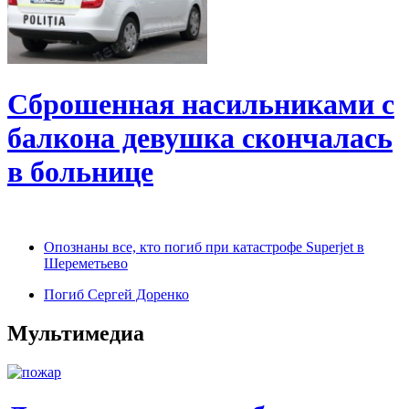
Сброшенная насильниками с
балкона девушка скончалась
в больнице
Опознаны все, кто погиб при катастрофе Superjet в
Шереметьево
Погиб Сергей Доренко
Мультимедиа