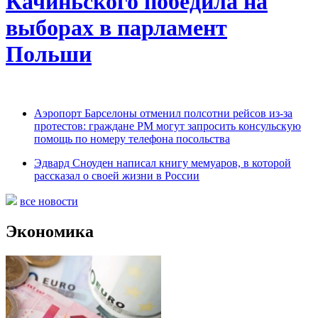
Качиньского победила на
выборах в парламент
Польши
Аэропорт Барселоны отменил полсотни рейсов из-за
протестов: граждане РМ могут запросить консульскую
помощь по номеру телефона посольства
Эдвард Сноуден написал книгу мемуаров, в которой
рассказал о своей жизни в России
все новости
Экономика