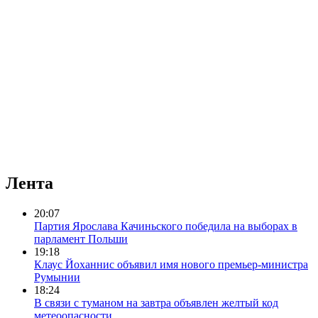
Лента
20:07
Партия Ярослава Качиньского победила на выборах в
парламент Польши
19:18
Клаус Йоханнис объявил имя нового премьер-министра
Румынии
18:24
В связи с туманом на завтра объявлен желтый код
метеоопасности