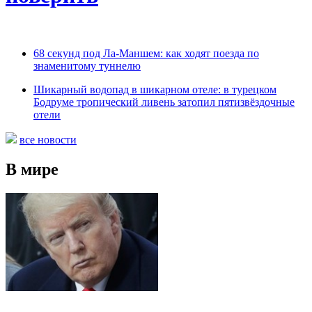
68 секунд под Ла-Маншем: как ходят поезда по
знаменитому туннелю
Шикарный водопад в шикарном отеле: в турецком
Бодруме тропический ливень затопил пятизвёздочные
отели
все новости
В мире