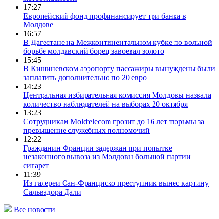
17:27
Европейский фонд профинансирует три банка в
Молдове
16:57
В Дагестане на Межконтинентальном кубке по вольной
борьбе молдавский борец завоевал золото
15:45
В Кишиневском аэропорту пассажиры вынуждены были
заплатить дополнительно по 20 евро
14:23
Центральная избирательная комиссия Молдовы назвала
количество наблюдателей на выборах 20 октября
13:23
Сотрудникам Moldtelecom грозит до 16 лет тюрьмы за
превышение служебных полномочий
12:22
Гражданин Франции задержан при попытке
незаконного вывоза из Молдовы большой партии
сигарет
11:39
Из галереи Сан-Франциско преступник вынес картину
Сальвадора Дали
Все новости