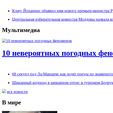
Клаус Йоханнис объявил имя нового премьер-министра
Центральная избирательная комиссия Молдовы назвала ко
Мультимедиа
10 невероятных погодных фен
68 секунд под Ла-Маншем: как ходят поезда по знаменит
Шикарный водопад в шикарном отеле: в турецком Бодрум
все новости
В мире