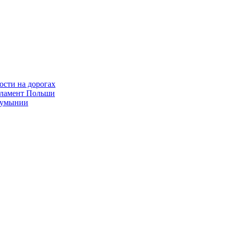
ости на дорогах
рламент Польши
 Румынии