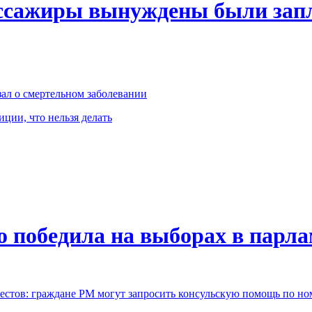
ссажиры вынуждены были запл
ал о смертельном заболевании
иции, что нельзя делать
о победила на выборах в парл
естов: граждане РМ могут запросить консульскую помощь по но