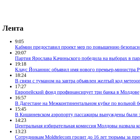
Лента
9:05
Кабмин предоставил проект мер по повышению безопасн
20:07
Партия Ярослава Качиньского победила на выборах в па
19:18
Клаус Йоханнис объявил имя нового премьер-министра
18:24
В связи с туманом на завтра объявлен желтый код метеоо
17:27
Европейский фонд профинансирует три банка в Молдове
16:57
В Дагестане на Межконтинентальном кубке по вольной бо
15:45
В Кишиневском аэропорту пассажиры вынуждены были за
14:23
Центральная избирательная комиссия Молдовы назвала ко
13:23
Сотрудникам Moldtelecom грозит до 16 лет тюрьмы за 