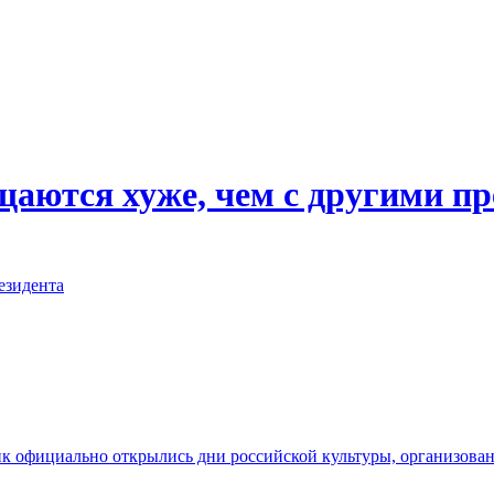
ащаются хуже, чем с другими 
езидента