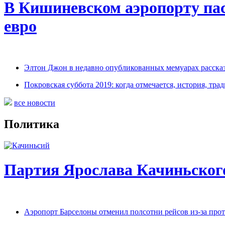
В Кишиневском аэропорту па
евро
Элтон Джон в недавно опубликованных мемуарах рассказ
Покровская суббота 2019: когда отмечается, история, трад
все новости
Политика
Партия Ярослава Качиньског
Аэропорт Барселоны отменил полсотни рейсов из-за прот