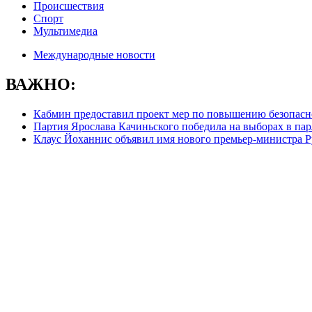
Происшествия
Спорт
Мультимедиа
Международные новости
ВАЖНО:
Кабмин предоставил проект мер по повышению безопасн
Партия Ярослава Качиньского победила на выборах в па
Клаус Йоханнис объявил имя нового премьер-министра