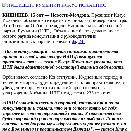
КИШИНЕВ, 15 окт — Новости-Молдова.
Президент Клаус
Йоханнис объявил во вторник имя нового премьер-министра.
Это Людовик Орбан, президент Национально-либеральной
партии Румынии (НЛП). Объявление было сделано после
нового раунда консультаций с руководителями
оппозиционных партий, передает
digi24.
«После консультаций с парламентскими партиями мы
пришли к выводу, что вокруг НЛП формируется
правительство» — сказал Клаус Йоханнис, уточнив, что
НЛП была единственной желающей взять на себя власть.
Орбан имеет, согласно Конституции, 10-дневный период, в
течение которого будет определяться состав правительства, и
убеждение парламентских партий проголосовать за
утверждение Кабмина. НЛП нуждается в 233 голосах.
«НЛП была единственной партией, которая пришла на
консультации и сказала, что они готовы взять на себя
управление в этот переходный период. У правительства
будет короткий срок до парламентских выборов. Лично я
считаю, что досрочные выборы-очень хорошее решение, но
не с Временным правительством Дэнчилэ”, — сказал Клаус