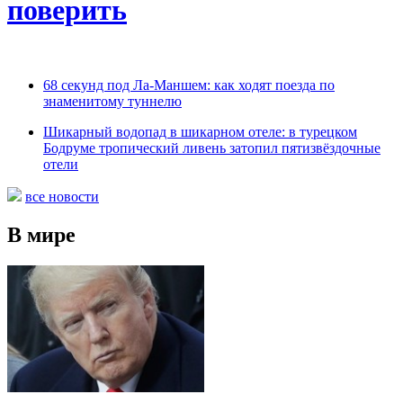
поверить
68 секунд под Ла-Маншем: как ходят поезда по
знаменитому туннелю
Шикарный водопад в шикарном отеле: в турецком
Бодруме тропический ливень затопил пятизвёздочные
отели
все новости
В мире