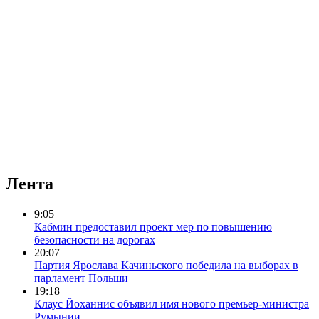
Лента
9:05
Кабмин предоставил проект мер по повышению
безопасности на дорогах
20:07
Партия Ярослава Качиньского победила на выборах в
парламент Польши
19:18
Клаус Йоханнис объявил имя нового премьер-министра
Румынии