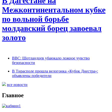
В Дагестане на
Межконтинентальном кубке
по вольной борьбе
молдавский борец завоевал
золото
BBC: Шотландцев убаюкало ложное чувство
безопасности
В Тирасполе прошла велогонка «Кубок Днестра»:
объявлены победители
все новости
Главное