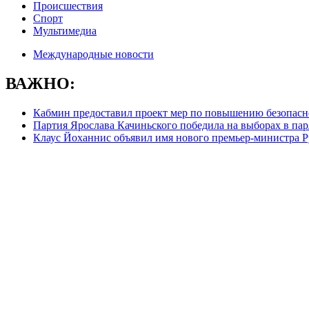
Происшествия
Спорт
Мультимедиа
Международные новости
ВАЖНО:
Кабмин предоставил проект мер по повышению безопасн
Партия Ярослава Качиньского победила на выборах в па
Клаус Йоханнис объявил имя нового премьер-министра