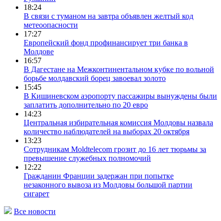
18:24
В связи с туманом на завтра объявлен желтый код
метеоопасности
17:27
Европейский фонд профинансирует три банка в
Молдове
16:57
В Дагестане на Межконтинентальном кубке по вольной
борьбе молдавский борец завоевал золото
15:45
В Кишиневском аэропорту пассажиры вынуждены были
заплатить дополнительно по 20 евро
14:23
Центральная избирательная комиссия Молдовы назвала
количество наблюдателей на выборах 20 октября
13:23
Сотрудникам Moldtelecom грозит до 16 лет тюрьмы за
превышение служебных полномочий
12:22
Гражданин Франции задержан при попытке
незаконного вывоза из Молдовы большой партии
сигарет
Все новости