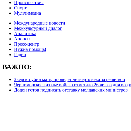
Происшествия
Спорт
Мультимедиа
Международные новости
Межкультурный диалог
Аналитика
Анонсы
Пресс-центр
Нужна помощь!
Радио
ВАЖНО:
Зверски убил мать, проведет четверть века за решеткой
Черноморское казачье войско отметило 26 лет со дня воз
Додон готов подписать отставку молдавских министров