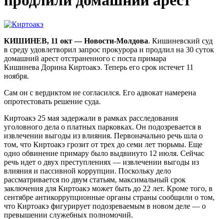
продлили домашний арест
КИШИНЕВ, 11 окт — Новости-Молдова
. Кишиневский суд
в среду удовлетворил запрос прокурора и продлил на 30 суток
домашний арест отстраненного с поста примара
Кишинева Дорина Киртоакэ. Теперь его срок истечет 11
ноября.
Сам он с вердиктом не согласился. Его адвокат намерена
опротестовать решение суда.
Киртоакэ 25 мая задержали в рамках расследования
уголовного дела о платных парковках. Он подозревается в
извлечении выгоды из влияния. Первоначально речь шла о
том, что Киртоакэ грозит от трех до семи лет тюрьмы. Еще
одно обвинение примару было выдвинуто 12 июля. Сейчас
речь идет о двух преступлениях — извлечении выгоды из
влияния и пассивной коррупции. Поскольку дело
рассматривается по двум статьям, максимальный срок
заключения для Киртоакэ может быть до 22 лет. Кроме того, в
сентябре антикоррупционные органы страны сообщили о том,
что Киртоакэ фигурирует подозреваемым в новом деле — о
превышении служебных полномочий.