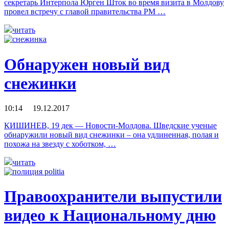
секретарь Интерпола Юрген Шток во время визита в Молдову
провел встречу с главой правительства РМ …
читать
Обнаружен новый вид
снежинки
10:14 19.12.2017
КИШИНЕВ, 19 дек — Новости-Молдова. Шведские ученые
обнаружили новый вид снежинки – она удлиненная, полая и
похожа на звезду с хоботком, …
читать
Правоохранители выпустили
видео к Национальному дню