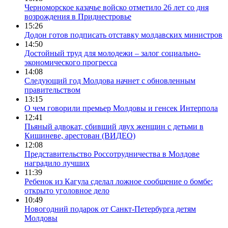
Черноморское казачье войско отметило 26 лет со дня
возрождения в Приднестровье
15:26
Додон готов подписать отставку молдавских министров
14:50
Достойный труд для молодежи – залог социально-
экономического прогресса
14:08
Следующий год Молдова начнет с обновленным
правительством
13:15
О чем говорили премьер Молдовы и генсек Интерпола
12:41
Пьяный адвокат, сбивший двух женщин с детьми в
Кишиневе, арестован (ВИДЕО)
12:08
Представительство Россотрудничества в Молдове
наградило лучших
11:39
Ребенок из Кагула сделал ложное сообщение о бомбе:
открыто уголовное дело
10:49
Новогодний подарок от Санкт-Петербурга детям
Молдовы