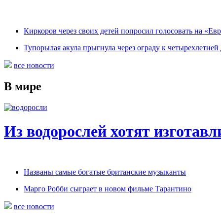
Киркоров через своих детей попросил голосовать на «Е
Тупорылая акула прыгнула через ограду к четырехлетней 
все новости
В мире
Из водорослей хотят изготавл
Названы самые богатые британские музыканты
Марго Робби сыграет в новом фильме Тарантино
все новости