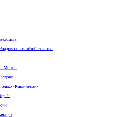
сведомств
 Молдовы по тяжёлой атлетике
 в Москве
Молдове
у только «Кишинёвом»
беда!»
Сочи
квондо