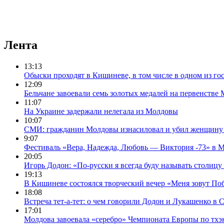
Лента
13:13
Обыски проходят в Кишиневе, в том числе в одном из го
12:09
Бельчане завоевали семь золотых медалей на первенстве
11:07
На Украине задержали нелегала из Молдовы
10:07
СМИ: гражданин Молдовы изнасиловал и убил женщину
9:07
Фестиваль «Вера, Надежда, Любовь — Виктория -73» в 
20:05
Игорь Додон: «По-русски я всегда буду называть столиц
19:13
В Кишиневе состоялся творческий вечер «Меня зовут По
18:08
Встреча тет-а-тет: о чем говорили Додон и Лукашенко в 
17:01
Молдова завоевала «серебро» Чемпионата Европы по тхэ