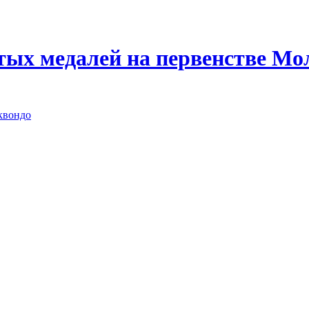
отых медалей на первенстве Мо
квондо