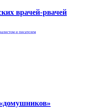
ских врачей-рвачей
налистом и писателем
 «домушников»