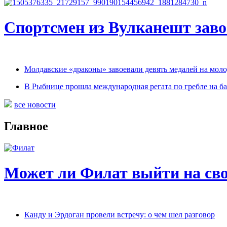
Спортсмен из Вулканешт заво
Молдавские «драконы» завоевали девять медалей на мол
В Рыбнице прошла международная регата по гребле на ба
все новости
Главное
Может ли Филат выйти на сво
Канду и Эрдоган провели встречу: о чем шел разговор