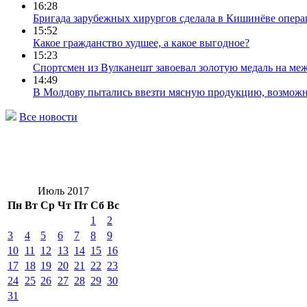
16:28
Бригада зарубежных хирургов сделала в Кишинёве опер
15:52
Какое гражданство худшее, а какое выгодное?
15:23
Спортсмен из Вулканешт завоевал золотую медаль на ме
14:49
В Молдову пытались ввезти мясную продукцию, возможн
Все новости
Июль 2017
Пн
Вт
Ср
Чт
Пт
Сб
Вс
1
2
3
4
5
6
7
8
9
10
11
12
13
14
15
16
17
18
19
20
21
22
23
24
25
26
27
28
29
30
31