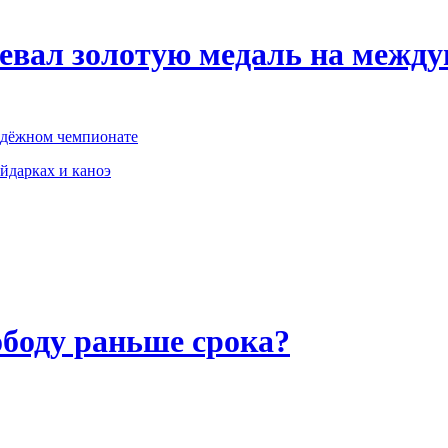
евал золотую медаль на межд
одёжном чемпионате
йдарках и каноэ
боду раньше срока?