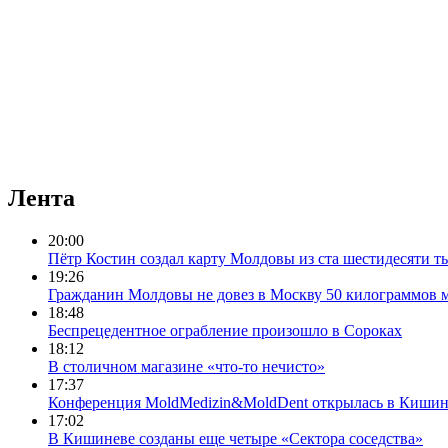
Лента
20:00
Пётр Костин создал карту Молдовы из ста шестидесяти т
19:26
Гражданин Молдовы не довез в Москву 50 килограммов 
18:48
Беспрецедентное ограбление произошло в Сороках
18:12
В столичном магазине «что-то нечисто»
17:37
Конференция MoldMedizin&MoldDent открылась в Кишин
17:02
В Кишиневе созданы еще четыре «Сектора соседства»