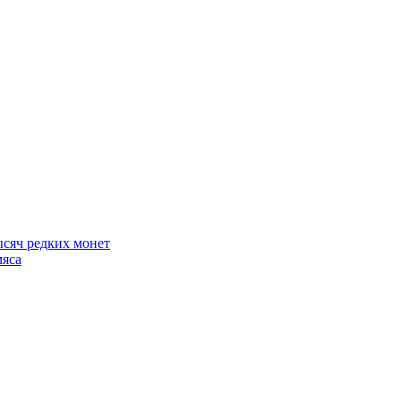
ысяч редких монет
мяса