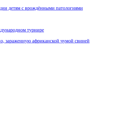
ации детям с врождёнными патологиями
ждународном турнире
о, зараженную африканской чумой свиней