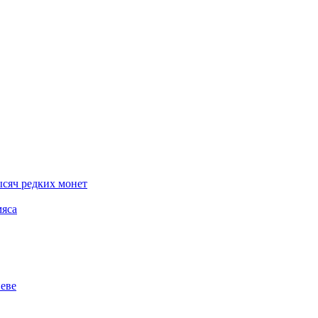
ысяч редких монет
мяса
еве