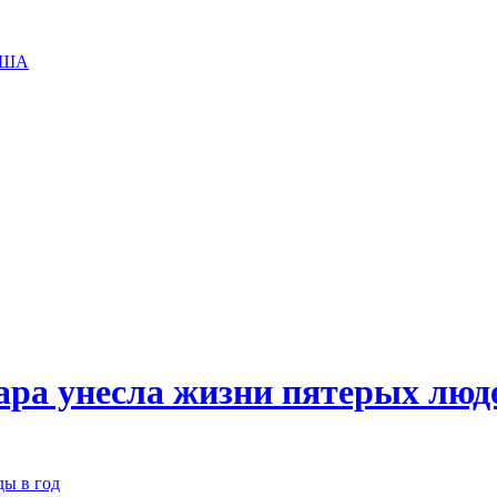
 США
ара унесла жизни пятерых люд
ды в год