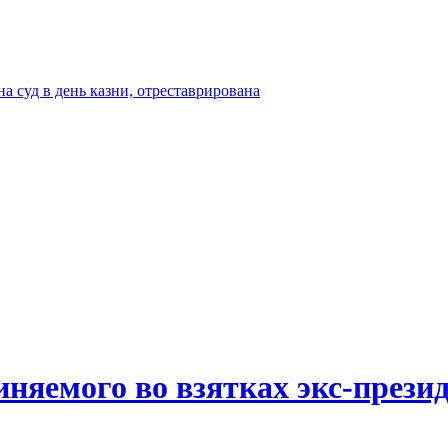
а суд в день казни, отреставрирована
иняемого во взятках экс-прези