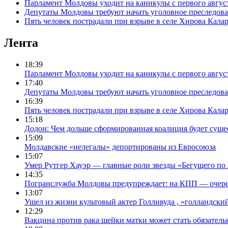
Парламент Молдовы уходит на каникулы с первого авгус
Депутаты Молдовы требуют начать уголовное преследова
Пять человек пострадали при взрыве в селе Хирова Кала
Лента
18:39
Парламент Молдовы уходит на каникулы с первого авгус
17:40
Депутаты Молдовы требуют начать уголовное преследова
16:39
Пять человек пострадали при взрыве в селе Хирова Кала
15:18
Додон: Чем дольше сформированная коалиция будет сущес
15:09
Молдавские «нелегалы» депортированы из Евросоюза
15:07
Умер Рутгер Хауэр — главные роли звезды «Бегущего по
14:35
Погранслужба Молдовы предупреждает: на КПП — очере
13:07
Ушел из жизни культовый актер Голливуда , «голландск
12:29
Вакцина против рака шейки матки может стать обязател