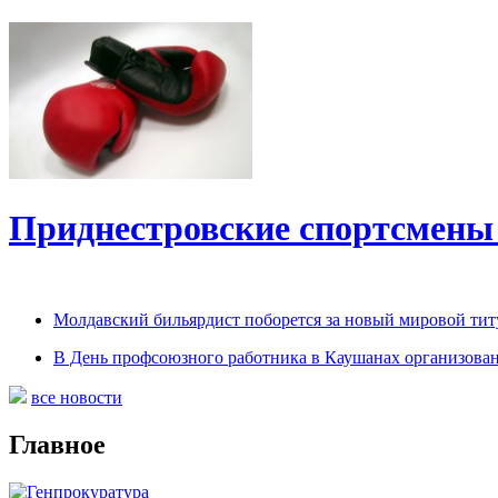
Приднестровские спортсмены
Молдавский бильярдист поборется за новый мировой титу
В День профсоюзного работника в Каушанах организован
все новости
Главное