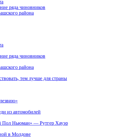
та
ние ряда чиновников
рашского района
та
ние ряда чиновников
рашского района
твовать, тем лучше для страны
 лезвию»
ди из автомобилей
ий Пол Ньюман» — Рутгер Хауэр
ьной в Молдове