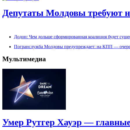
Депутаты Молдовы требуют на
Додон: Чем дольше сформированная коалиция будет сущес
Погранслужба Молдовы предупреждает: на КПП — очере
Мультимедиа
Умер Рутгер Хауэр — главные