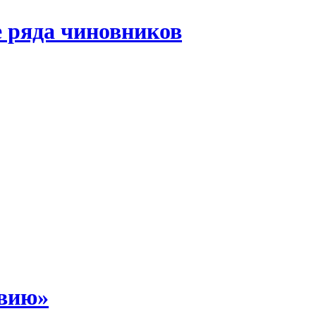
 ряда чиновников
звию»