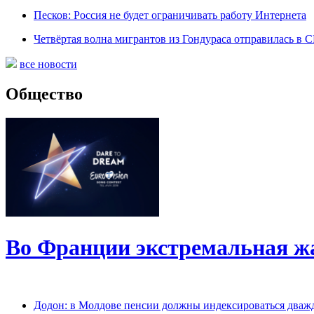
Песков: Россия не будет ограничивать работу Интернета
Четвёртая волна мигрантов из Гондураса отправилась в
все новости
Общество
Во Франции экстремальная ж
Додон: в Молдове пенсии должны индексироваться дваж