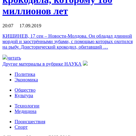
миллионов лет
20:07 17.09.2019
КИШИНЕВ, 17 сен – Новости-Молдова. Он обладал длинной
мордой и заострёнными зубами, с помощью которых охотился
на рыбу. Доисторический крокодил, обитавший …
читать
Другие материалы в рубрике
НАУКА
Политика
Экономика
Общество
Культура
Технологии
Медицина
Происшествия
Спорт