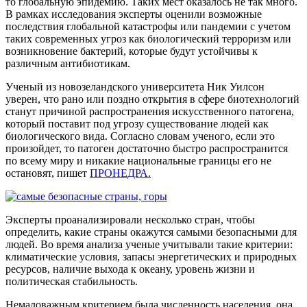
то глобальную эпидемию. Таких мест оказалось не так много.
В рамках исследования эксперты оценили возможные
последствия глобальной катастрофы или пандемии с учетом
таких современных угроз как биологический терроризм или
возникновение бактерий, которые будут устойчивы к
различным антибиотикам.
Ученый из новозеландского университета Ник Уилсон
уверен, что рано или поздно открытия в сфере биотехнологий
станут причиной распространения искусственного патогена,
который поставит под угрозу существование людей как
биологического вида. Согласно словам ученого, если это
произойдет, то патоген достаточно быстро распространится
по всему миру и никакие национальные границы его не
остановят, пишет
ПРОНЕДРА.
Эксперты проанализировали несколько стран, чтобы
определить, какие страны окажутся самыми безопасными для
людей. Во время анализа ученые учитывали такие критерии:
климатические условия, запасы энергетических и природных
ресурсов, наличие выхода к океану, уровень жизни и
политическая стабильность.
Немаловажным критерием была численность населения, она