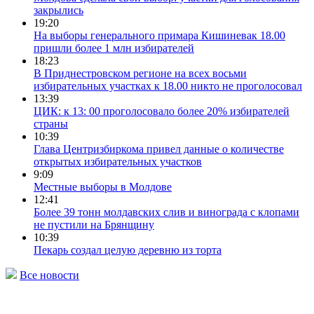
закрылись
19:20
На выборы генерального примара Кишиневак 18.00
пришли более 1 млн избирателей
18:23
В Приднестровском регионе на всех восьми
избирательных участках к 18.00 никто не проголосовал
13:39
ЦИК: к 13: 00 проголосовало более 20% избирателей
страны
10:39
Глава Центризбиркома привел данные о количестве
открытых избирательных участков
9:09
Местные выборы в Молдове
12:41
Более 39 тонн молдавских слив и винограда с клопами
не пустили на Брянщину
10:39
Пекарь создал целую деревню из торта
Все новости