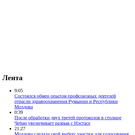
Лента
9:05
Состоялся обмен опытом профсоюзных деятелей
отрасли здравоохранения Румынии и Республики
Молдова
0:39
После обработки двух третей протоколов в столице
Чебан увеличивает разрыв с Нэстасе
21:27
Молдова сделала свой выбор: участки для голосования