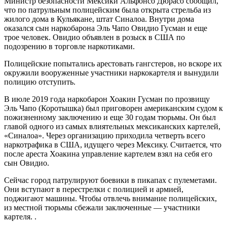
Министр безопасности Мексики Альфонсо Дюрасо сообщил,
что по патрульным полицейским была открыта стрельба из
жилого дома в Кульякане, штат Синалоа. Внутри дома
оказался сын наркобарона Эль Чапо Овидио Гуcман и еще
трое человек. Овидио объявлен в розыск в США по
подозрению в торговле наркотиками.
Полицейские попытались арестовать гангстеров, но вскоре их
окружили вооруженные участники наркокартеля и вынудили
полицию отступить.
В июле 2019 года наркобарон Хоакин Гусман по прозвищу
Эль Чапо (Коротышка) был приговорен американским судом к
пожизненному заключению и еще 30 годам тюрьмы. Он был
главой одного из самых влиятельных мексиканских картелей,
«Синалоа». Через организацию приходила четверть всего
наркотрафика в США, идущего через Мексику. Считается, что
после ареста Хоакина управление картелем взял на себя его
сын Овидио.
Сейчас город патрулируют боевики в пикапах с пулеметами.
Они вступают в перестрелки с полицией и армией,
поджигают машины. Чтобы отвлечь внимание полицейских,
из местной тюрьмы сбежали заключенные — участники
картеля. .