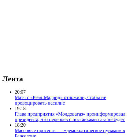
Лента
20:07
Матч с «Реал-Мадрид» отложили, чтобы не
провоцировать насилие
19:18
Глава предприятия «Молдовагаз» проинформировал
президента, что перебоев с поставками газа не будет
18:20
Массовые протесты — «демократическое цунами» в
Барселоне