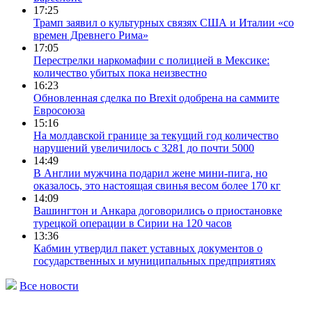
17:25
Трамп заявил о культурных связях США и Италии «со
времен Древнего Рима»
17:05
Перестрелки наркомафии с полицией в Мексике:
количество убитых пока неизвестно
16:23
Обновленная сделка по Brexit одобрена на саммите
Евросоюза
15:16
На молдавской границе за текущий год количество
нарушений увеличилось с 3281 до почти 5000
14:49
В Англии мужчина подарил жене мини-пига, но
оказалось, это настоящая свинья весом более 170 кг
14:09
Вашингтон и Анкара договорились о приостановке
турецкой операции в Сирии на 120 часов
13:36
Кабмин утвердил пакет уставных документов о
государственных и муниципальных предприятиях
Все новости