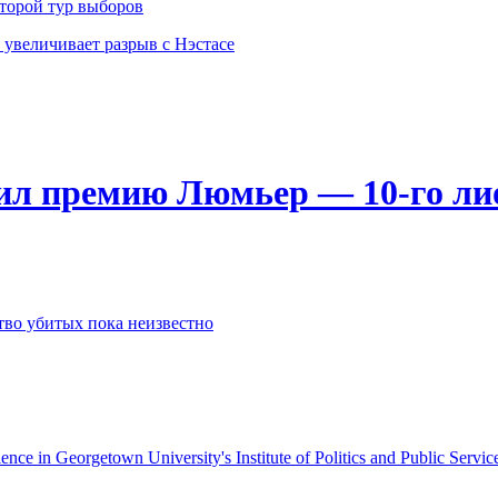
торой тур выборов
 увеличивает разрыв с Нэстасе
ил премию Люмьер — 10-го ли
тво убитых пока неизвестно