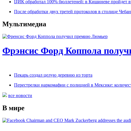
ЦИК обработал 100% бюллетеней: в Кишиневе пройдет в
После обработки двух третей протоколов в столице Чебан
Мультимедиа
Фрэнсис Форд Коппола получ
Пекарь создал целую деревню из торта
Перестрелки наркомафии с полицией в Мексике: количес
все новости
В мире