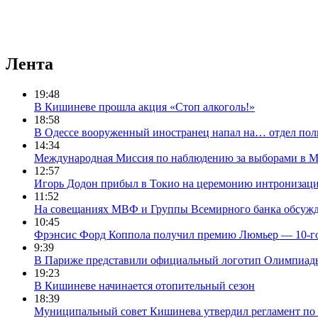
Лента
19:48
В Кишиневе прошла акция «Стоп алкоголь!»
18:58
В Одессе вооруженный иностранец напал на… отдел пол
14:34
Международная Миссия по наблюдению за выборами в М
12:57
Игорь Додон прибыл в Токио на церемонию интронизац
11:52
На совещаниях МВФ и Группы Всемирного банка обсужд
10:45
Фрэнсис Форд Коппола получил премию Люмьер — 10-го
9:39
В Париже представили официальный логотип Олимпиад
19:23
В Кишиневе начинается отопительный сезон
18:39
Муниципальный совет Кишинева утвердил регламент по