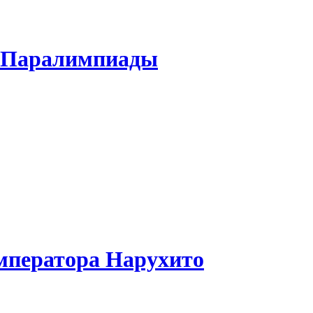
и Паралимпиады
мператора Нарухито