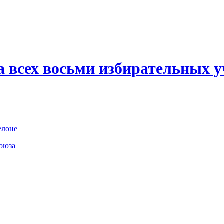
 всех восьми избирательных уч
елоне
союза