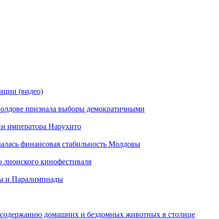
иции (видео)
олдове признала выборы демократичными
ии императора Нарухито
алась финансовая стабильность Молдовы
 лионского кинофестиваля
ы и Паралимпиады
 содержанию домашних и бездомных животных в столице