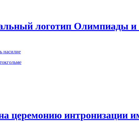
иальный логотип Олимпиады 
ь насилие
токгольме
 на церемонию интронизации и